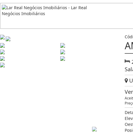
Cód
A
Sal
Un
Ve
Acei
Preç
Det
Elev
Oes
Posi