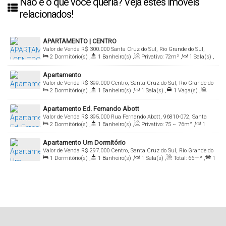
Não é o que você queria? Veja estes imóveis
relacionados!
APARTAMENTO | CENTRO
Valor de Venda
R$
300.000
Santa Cruz do Sul, Rio Grande do Sul,
2
Dormitório(s)
,
1
Banheiro(s)
,
Privativo:
72m²
,
1
Sala(s)
,
Brasil
Total:
72m²
,
1
Vaga(s)
Apartamento
Valor de Venda
R$
399.000
Centro, Santa Cruz do Sul, Rio Grande do
2
Dormitório(s)
,
1
Banheiro(s)
,
1
Sala(s)
,
1
Vaga(s)
,
Sul, Brasil
Útil:
69m²
Apartamento Ed. Fernando Abott
Valor de Venda
R$
395.000
Rua Fernando Abott, 96810-072, Santa
2
Dormitório(s)
,
1
Banheiro(s)
,
Privativo:
75 ~ 76m²
,
1
Cruz do Sul, Rio Grande do Sul, Brasil
Sala(s)
,
Total:
85m²
,
Útil:
76m²
Apartamento Um Dormitório
Valor de Venda
R$
297.000
Centro, Santa Cruz do Sul, Rio Grande do
1
Dormitório(s)
,
1
Banheiro(s)
,
1
Sala(s)
,
Total:
66m²
,
1
Sul, Brasil
Vaga(s)
,
Útil:
47m²