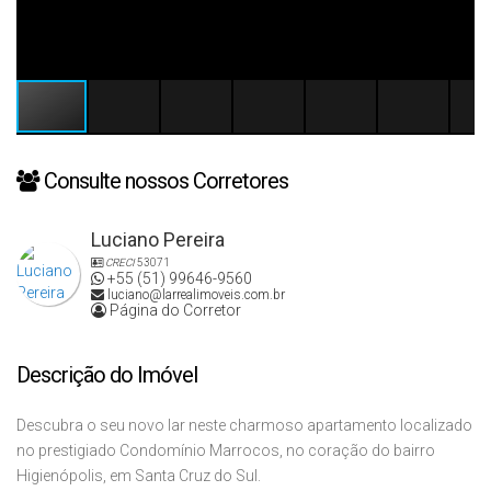
Consulte nossos Corretores
Luciano Pereira
CRECI
53071
+55 (51) 99646-9560
luciano@larrealimoveis.com.br
Página do Corretor
Descrição do Imóvel
Descubra o seu novo lar neste charmoso apartamento localizado
no prestigiado Condomínio Marrocos, no coração do bairro
Higienópolis, em Santa Cruz do Sul.