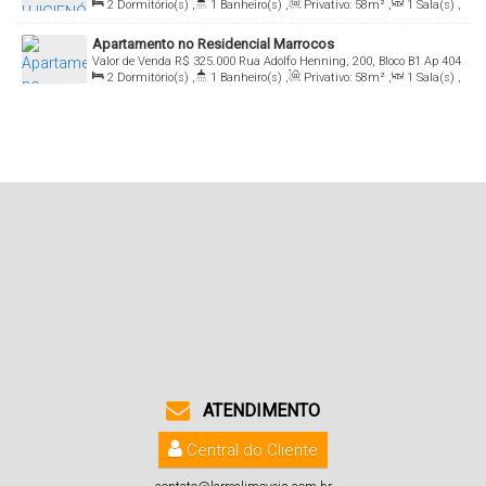
2
Dormitório(s)
,
1
Banheiro(s)
,
Privativo:
58m²
,
1
Sala(s)
,
Rio Grande do Sul, Brasil
1
Vaga(s)
Apartamento no Residencial Marrocos
Valor de Venda
R$
325.000
Rua Adolfo Henning, 200, Bloco B1 Ap 404
2
Dormitório(s)
,
1
Banheiro(s)
,
Privativo:
58m²
,
1
Sala(s)
,
e Box 25, 96820-760, Higienópolis, Santa Cruz do Sul, Rio Grande do
1
Vaga(s)
Sul, Brasil
ATENDIMENTO
Central do Cliente