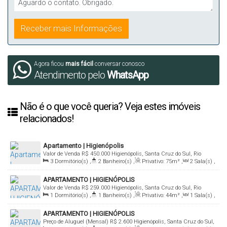
Agora ficou
mais fácil
conversar conosco
Atendimento pelo
WhatsApp
Não é o que você queria? Veja estes imóveis
relacionados!
Apartamento | Higienópolis
Valor de Venda
R$
450.000
Higienópolis, Santa Cruz do Sul, Rio
3
Dormitório(s)
,
2
Banheiro(s)
,
Privativo:
75m²
,
2
Sala(s)
,
Grande do Sul, Brasil
1
Suíte(s)
,
1
Vaga(s)
APARTAMENTO | HIGIENÓPOLIS
Valor de Venda
R$
259.000
Higienópolis, Santa Cruz do Sul, Rio
1
Dormitório(s)
,
1
Banheiro(s)
,
Privativo:
44m²
,
1
Sala(s)
,
Grande do Sul, Brasil
1
Vaga(s)
APARTAMENTO | HIGIENÓPOLIS
Preço de Aluguel (Mensal)
R$
2.600
Higienópolis, Santa Cruz do Sul,