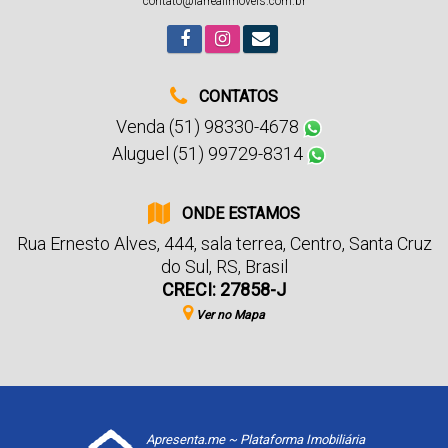
contato@larrealimoveis.com.br
CONTATOS
Venda (51) 98330-4678
Aluguel (51) 99729-8314
ONDE ESTAMOS
Rua Ernesto Alves
,
444
,
sala terrea
,
Centro
,
Santa Cruz
do Sul
,
RS
,
Brasil
CRECI: 27858-J
Ver no Mapa
Apresenta.me ~ Plataforma Imobiliária