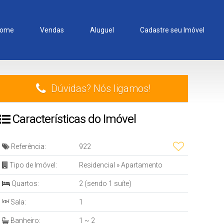
ome
Vendas
Aluguel
Cadastre seu Imóvel
Dúvidas? Nós ligamos!
Características do Imóvel
Referência:
922
Tipo de Imóvel:
Residencial
»
Apartamento
Quartos:
2 (sendo 1 suíte)
Sala:
1
Banheiro:
1 ~ 2