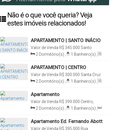
Não é o que você queria? Veja
estes imóveis relacionados!
APARTAMENTO | SANTO INÁCIO
Valor de Venda
R$
345.000
Santo
Inácio, Santa Cruz do Sul, Rio Grande
2
Dormitório(s)
,
1
Banheiro(s)
,
do Sul, Brasil
Privativo:
57m²
,
1
Sala(s)
,
2
Vaga(s)
APARTAMENTO | CENTRO
Valor de Venda
R$
300.000
Santa Cruz
do Sul, Rio Grande do Sul, Brasil
2
Dormitório(s)
,
1
Banheiro(s)
,
Privativo:
72m²
,
1
Sala(s)
,
Total:
72m²
,
1
Vaga(s)
Apartamento
Valor de Venda
R$
399.000
Centro,
Santa Cruz do Sul, Rio Grande do Sul,
2
Dormitório(s)
,
1
Banheiro(s)
,
Brasil
1
Sala(s)
,
1
Vaga(s)
,
Útil:
69m²
Apartamento Ed. Fernando Abott
Valor de Venda
R$
395.000
Rua