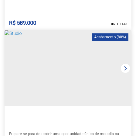
R$
589.000
1143
Acabamento (80%)
APARTAMENTO RESIDENCIAL URBAN
Goias
,
Santa Cruz do Sul
,
Rio Grande do Sul
,
Brasil
1
3
2
1
102m²
1
131m²
Prepare-se para descobrir uma oportunidade única de moradia ou