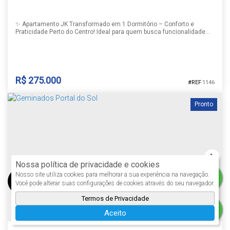
✨ Apartamento JK Transformado em 1 Dormitório – Conforto e
Praticidade Perto do Centro! Ideal para quem busca funcionalidade
sem abrir mão de comodidade, este imóvel é um JK inteligente e
completamente transformado em um dormitório amplo, com
distribuição que aproveita cada espaço com muito charme. ✅
Principais características: • Ambiente adaptado com dormitório
espaçoso,...
R$
275.000
1146
Pronto
LOFT NO RESIDENCIAL VISTA LESTE
Centro
,
Santa Cruz do Sul
,
Rio Grande do Sul
,
Brasil
Nossa política de privacidade e cookies
Nosso site utiliza cookies para melhorar a sua experiência na navegação.
Você pode alterar suas configurações de cookies através do seu navegador.
Termos de Privacidade
1
1
1
30m²
Aceito