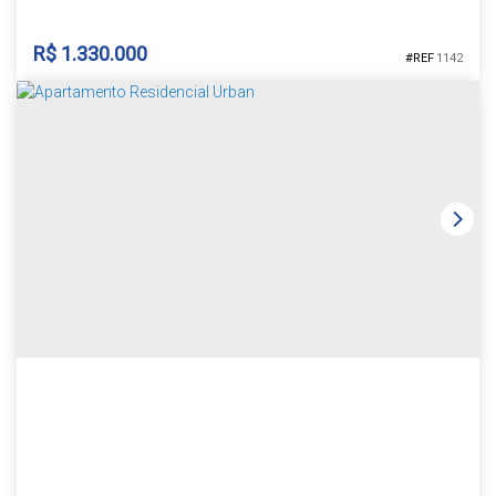
para a sua família. Com seus 3 dormitórios, incluindo uma suíte
privativa. Sala de...
R$
1.330.000
1142
CASA BAIRRO COUNTRY
Country
,
Santa Cruz do Sul
,
Rio Grande do Sul
,
Brasil
2
3
3
2
1
223m²
458m²
15m
15m
31m
31m