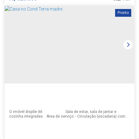
Pronto
CHALÉ
CEP: 96815-740
,
Rua Piratini
,
N°:
238
,
Universitário
,
Santa Cruz do
Sul
,
Rio Grande do Sul
,
Brasil
1
2
2
1
1
90m²
204m²
17m
12m
O imóvel dispõe dê: Sala de estar, sala de jantar e
cozinha integradas Área de serviço. - Circulação (escadaria) com
um escritório ao meio e no segundo pavimento temos 3 dormitórios,
sendo um dormitório suite com closet e sacada, e dois dormitórios
com demi-suíte. - Lavabo no primeiro pavimento. - Garagem para dois
carros e duas motos, e acesso...