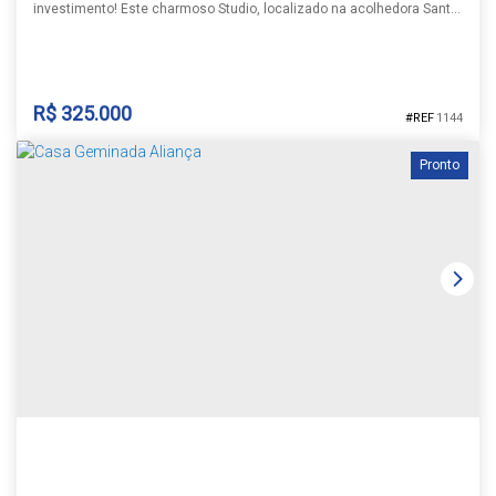
investimento! Este charmoso Studio, localizado na acolhedora Santa
Cruz do Sul, oferece o equilíbrio perfeito entre conforto e praticidade,
ideal para quem busca um estilo de vida moderno e funcional.
Situado no desejado bairro Avenida, este imóvel desfruta de uma
localização privilegiada, com fácil acesso a todas as...
R$
325.000
1144
Pronto
STUDIO
Avenida
,
Santa Cruz do Sul
,
Rio Grande do Sul
,
Brasil
1
1
1
29m²