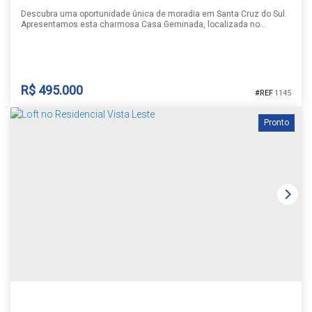
Descubra uma oportunidade única de moradia em Santa Cruz do Sul.
Apresentamos esta charmosa Casa Geminada, localizada no
acolhedor bairro Aliança. Com 87,28 m² de área total, esta residência
foi projetada para oferecer conforto e funcionalidade. Dispõe de 2
dormitórios, sendo 1 suítes, banheiros social, sala e cozinha
integradas, churrasqueira nos fundos e um amplo pátio, garantindo...
R$
495.000
1145
Pronto
CASA GEMINADA ALIANÇA
Aliança
,
Santa Cruz do Sul
,
Rio Grande do Sul
,
Brasil
1
2
2
1
1 ~ 2
87m²
250m²