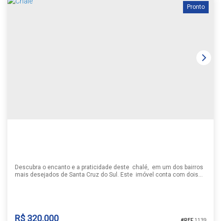
Pronto
Descubra o encanto e a praticidade deste chalé, em um dos bairros
mais desejados de Santa Cruz do Sul. Este imóvel conta com dois
dormitórios espaçosos, incluindo uma suíte privativa, oferece dois
banheiros , cozinha , permanece alguns móveis,localizado no bairro
Universitário, próximo a importantes pontos da cidade. Não perca a
oportunidade de conhecer de perto este chalé ,...
R$
320.000
1139