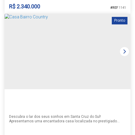
R$
2.340.000
1141
Pronto
CASA NO COND TERRA MADRE
Country
,
Santa Cruz do Sul
,
Rio Grande do Sul
,
Brasil
2
4
4
4
295m²
3
555m²
295m²
Descubra o lar dos seus sonhos em Santa Cruz do Sul!
Apresentamos uma encantadora casa localizada no prestigiado
Bairro Country, um dos endereços mais desejados da cidade.
Perfeita para quem busca conforto, espaço e uma vida tranquila.
Esta residência está pronta para morar, oferece uma estrutura ideal