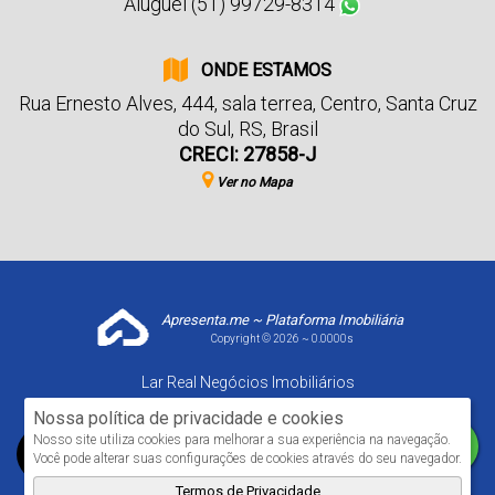
Aluguel (51) 99729-8314
ONDE ESTAMOS
Rua Ernesto Alves
,
444
,
sala terrea
,
Centro
,
Santa Cruz
do Sul
,
RS
,
Brasil
CRECI: 27858-J
Ver no Mapa
Apresenta.me ~ Plataforma Imobiliária
Copyright © 2026 ~ 0.0000s
Lar Real Negócios Imobiliários
www.larrealimoveis.com.br
Nossa política de privacidade e cookies
Nosso site utiliza cookies para melhorar a sua experiência na navegação.
Você pode alterar suas configurações de cookies através do seu navegador.
Termos de Privacidade