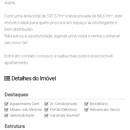
dupla, .
Com uma área total de 107,57m² e área privada de 84,61m², este
imóvel é ideal para quem procura um espaço aconchegante e
bem distribuído.
Não perca a oportunidade, agende uma visita e venha conhecer
seu novo lar!
Entre em contato conosco e saiba mais sobre esse incrível
apartamento.
Detalhes do Imóvel
Destaques
Aquecimento Central
Ar Condicionado
Bicicletário
Móveis sob Medida
Portão Eletrônico
Rebaixo em Gesso
Semimobiliado
Varanda Goumert
Estrutura