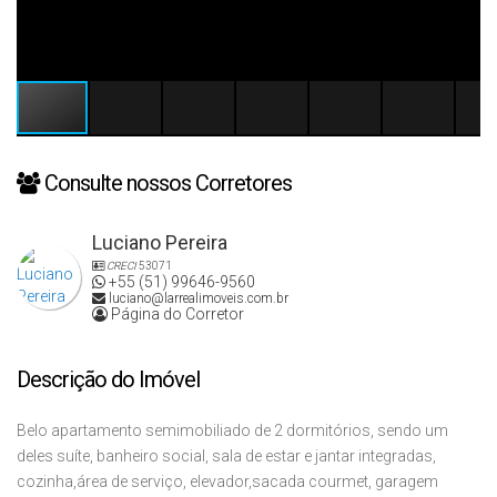
Consulte nossos Corretores
Luciano Pereira
CRECI
53071
+55 (51) 99646-9560
luciano@larrealimoveis.com.br
Página do Corretor
Descrição do Imóvel
Belo apartamento semimobiliado de 2 dormitórios, sendo um
deles suíte, banheiro social, sala de estar e jantar integradas,
cozinha,área de serviço, elevador,sacada courmet, garagem