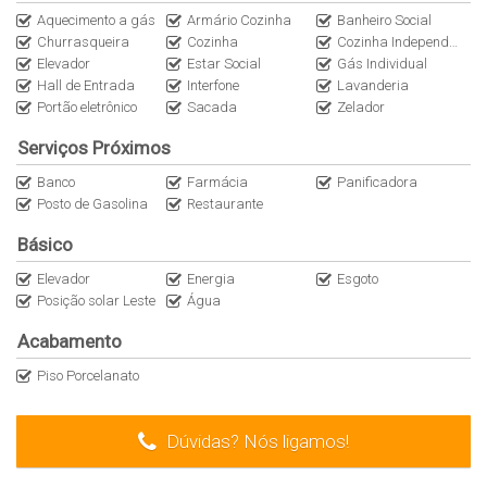
Aquecimento a gás
Armário Cozinha
Banheiro Social
Churrasqueira
Cozinha
Cozinha Independente
Elevador
Estar Social
Gás Individual
Hall de Entrada
Interfone
Lavanderia
Portão eletrônico
Sacada
Zelador
Serviços Próximos
Banco
Farmácia
Panificadora
Posto de Gasolina
Restaurante
Básico
Elevador
Energia
Esgoto
Posição solar Leste
Água
Acabamento
Piso Porcelanato
Dúvidas? Nós ligamos!