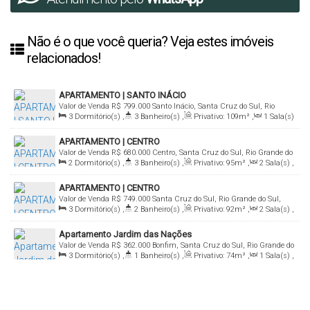
Não é o que você queria? Veja estes imóveis
relacionados!
APARTAMENTO | SANTO INÁCIO
Valor de Venda
R$
799.000
Santo Inácio, Santa Cruz do Sul, Rio
3
Dormitório(s)
,
3
Banheiro(s)
,
Privativo:
109m²
,
1
Sala(s)
Grande do Sul, Brasil
,
1
Suíte(s)
,
Total:
134m²
,
2
Vaga(s)
APARTAMENTO | CENTRO
Valor de Venda
R$
680.000
Centro, Santa Cruz do Sul, Rio Grande do
2
Dormitório(s)
,
3
Banheiro(s)
,
Privativo:
95m²
,
2
Sala(s)
,
Sul, Brasil
1
Suíte(s)
,
Total:
120m²
,
1
Vaga(s)
APARTAMENTO | CENTRO
Valor de Venda
R$
749.000
Santa Cruz do Sul, Rio Grande do Sul,
3
Dormitório(s)
,
2
Banheiro(s)
,
Privativo:
92m²
,
2
Sala(s)
,
Brasil
1
Suíte(s)
,
1
Vaga(s)
Apartamento Jardim das Nações
Valor de Venda
R$
362.000
Bonfim, Santa Cruz do Sul, Rio Grande do
3
Dormitório(s)
,
1
Banheiro(s)
,
Privativo:
74m²
,
1
Sala(s)
,
Sul, Brasil
Total:
100m²