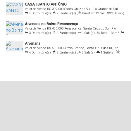
CASA | SANTO ANTÔNIO
Valor de Venda
R$
399.000
Santa Cruz do Sul, Rio Grande do Sul,
2
Dormitório(s)
,
2
Banheiro(s)
,
Privativo:
127m²
,
2
Sala(s)
Brasil
,
1
Suíte(s)
,
2
Vaga(s)
,
Terreno:
363m²
,
Comprimento:
Alvenaria no Bairro Renascença
33m
,
Frente:
11m
Valor de Venda
R$
480.000
Renascença, Santa Cruz do Sul, Rio
3
Dormitório(s)
,
2
Banheiro(s)
,
1
Sala(s)
,
Total:
134m²
,
Grande do Sul, Brasil
1
Vaga(s)
,
Útil:
134m²
,
Terreno:
555m²
,
Comprimento:
37m
,
Alvenaria
Fundos:
15m
,
Frente:
15m
,
Lado Direito:
15m
,
Lado
Valor de Venda
R$
510.000
Arroio Grande, Santa Cruz do Sul, Rio
Esquerdo:
15m
4
Dormitório(s)
,
2
Banheiro(s)
,
2
Sala(s)
,
1
Suíte(s)
,
Grande do Sul, Brasil
Total:
189m²
,
2
Vaga(s)
,
Útil:
189m²
,
Terreno:
360m²
,
Fundos:
12m
,
Frente:
12m
,
Lado Direito:
30m
,
Lado Esquerdo:
30m