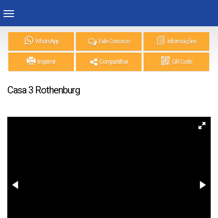
WhatsApp
Fale Conosco
Informações
Imprimir
Compartilhar
QR Code
Casa 3 Rothenburg