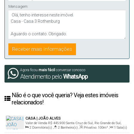
Mensagem:
Agora ficou
mais fácil
conversar conosco
Atendimento pelo
WhatsApp
Não é o que você queria? Veja estes imóveis
relacionados!
CASA | JOÃO ALVES
Valor de Venda
R$
445.900
Santa Cruz do Sul, Rio Grande do Sul,
2
Dormitório(s)
,
2
Banheiro(s)
,
Privativo:
100m²
,
1
Sala(s)
Brasil
,
2
Vaga(s)