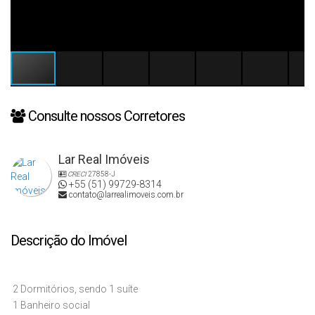
Consulte nossos Corretores
Lar Real Imóveis
CRECI
27858-J
+55 (51) 99729-8314
contato@larrealimoveis.com.br
Descrição do Imóvel
2 Dormitórios, sendo 1 suíte
1 Banheiro social