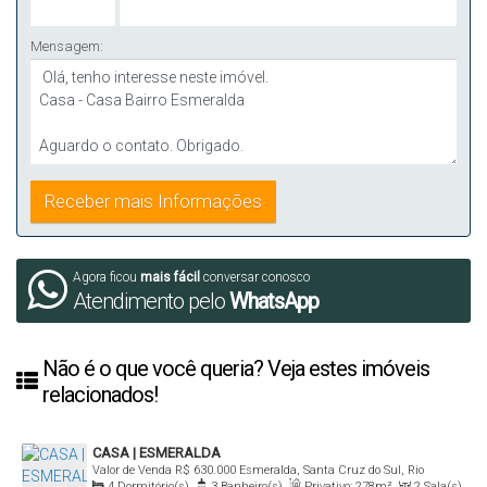
Mensagem:
Agora ficou
mais fácil
conversar conosco
Atendimento pelo
WhatsApp
Não é o que você queria? Veja estes imóveis
relacionados!
CASA | ESMERALDA
Valor de Venda
R$
630.000
Esmeralda, Santa Cruz do Sul, Rio
4
Dormitório(s)
,
3
Banheiro(s)
,
Privativo:
278m²
,
2
Sala(s)