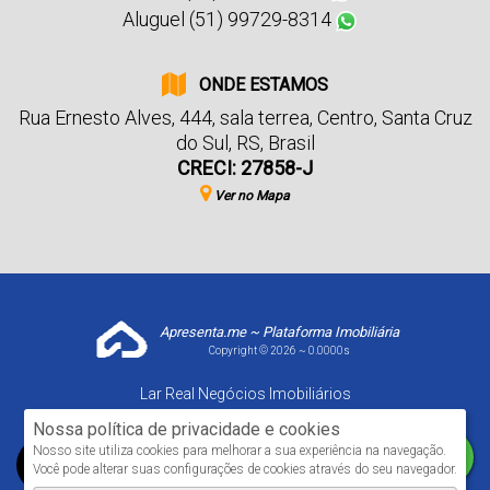
Aluguel (51) 99729-8314
ONDE ESTAMOS
Rua Ernesto Alves
,
444
,
sala terrea
,
Centro
,
Santa Cruz
do Sul
,
RS
,
Brasil
CRECI: 27858-J
Ver no Mapa
Apresenta.me ~ Plataforma Imobiliária
Copyright © 2026 ~ 0.0000s
Lar Real Negócios Imobiliários
www.larrealimoveis.com.br
Nossa política de privacidade e cookies
Nosso site utiliza cookies para melhorar a sua experiência na navegação.
Você pode alterar suas configurações de cookies através do seu navegador.