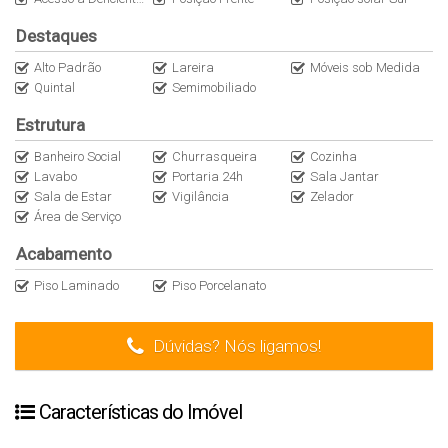
Destaques
Alto Padrão
Lareira
Móveis sob Medida
Quintal
Semimobiliado
Estrutura
Banheiro Social
Churrasqueira
Cozinha
Lavabo
Portaria 24h
Sala Jantar
Sala de Estar
Vigilância
Zelador
Área de Serviço
Acabamento
Piso Laminado
Piso Porcelanato
Dúvidas? Nós ligamos!
Características do Imóvel