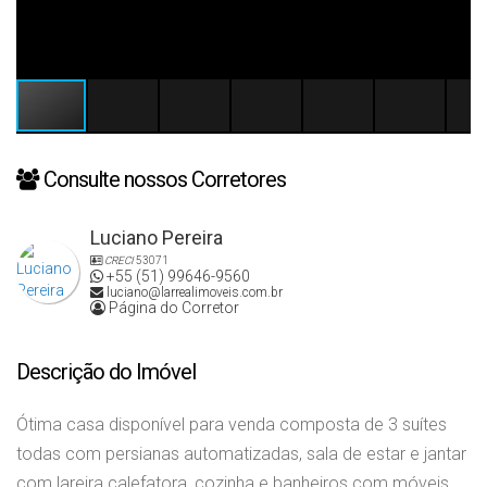
Consulte nossos Corretores
Luciano Pereira
CRECI
53071
+55 (51) 99646-9560
luciano@larrealimoveis.com.br
Página do Corretor
Descrição do Imóvel
Ótima casa disponível para venda composta de 3 suítes
todas com persianas automatizadas, sala de estar e jantar
com lareira calefatora, cozinha e banheiros com móveis,