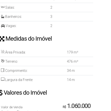
Salas:
2
Banheiros:
3
Vagas:
2
Medidas do Imóvel
Área Privada:
179 m²
Terreno:
476 m²
Comprimento:
34 m
Largura da Frente:
14 m
Valores do Imóvel
1.060.000
Valor de Venda
R$