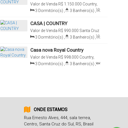
Valor de Venda
R$
1.150.000
Country,
Santa Cruz do Sul, Rio Grande do Sul,
3
Dormitório(s)
,
3
Banheiro(s)
,
Brasil
Privativo:
175m²
,
2
Sala(s)
,
1
Suíte(s)
,
2
Vaga(s)
,
Terreno:
CASA | COUNTRY
413m²
,
Comprimento:
28m
,
Valor de Venda
R$
990.000
Santa Cruz
Frente:
15m
do Sul, Rio Grande do Sul, Brasil
3
Dormitório(s)
,
3
Banheiro(s)
,
Privativo:
217m²
,
2
Sala(s)
,
1
Suíte(s)
,
2
Vaga(s)
Casa nova Royal Country
Valor de Venda
R$
998.000
Country,
Santa Cruz do Sul, Rio Grande do Sul,
3
Dormitório(s)
,
3
Banheiro(s)
,
Brasil
1
Sala(s)
,
1
Suíte(s)
,
Total:
151m²
,
2
Vaga(s)
ONDE ESTAMOS
Rua Ernesto Alves
,
444
,
sala terrea
,
Centro
,
Santa Cruz do Sul
,
RS
,
Brasil