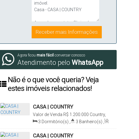
Agora ficou
mais fácil
conversar conosco
Atendimento pelo
WhatsApp
Não é o que você queria? Veja
estes imóveis relacionados!
CASA | COUNTRY
Valor de Venda
R$
1.200.000
Country,
Santa Cruz do Sul, Rio Grande do Sul,
3
Dormitório(s)
,
3
Banheiro(s)
,
Brasil
Privativo:
188m²
,
2
Sala(s)
,
1
Suíte(s)
,
2
Vaga(s)
CASA | COUNTRY