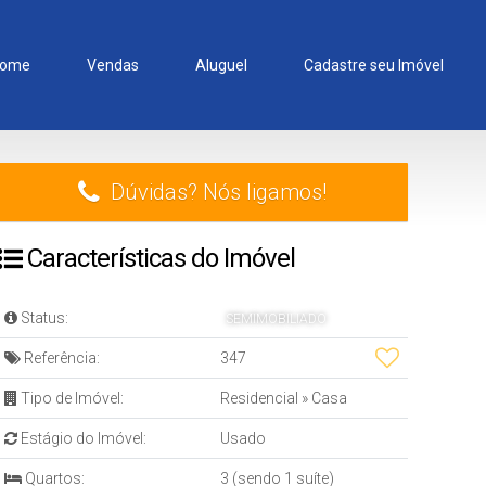
ome
Vendas
Aluguel
Cadastre seu Imóvel
Dúvidas? Nós ligamos!
Características do Imóvel
Status:
SEMIMOBILIADO
Referência:
347
Tipo de Imóvel:
Residencial
»
Casa
Estágio do Imóvel:
Usado
Quartos:
3 (sendo 1 suíte)