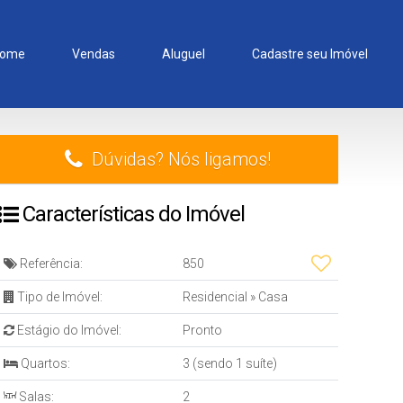
ome
Vendas
Aluguel
Cadastre seu Imóvel
Dúvidas? Nós ligamos!
Características do Imóvel
Referência:
850
Tipo de Imóvel:
Residencial
»
Casa
Estágio do Imóvel:
Pronto
Quartos:
3 (sendo 1 suíte)
Salas:
2