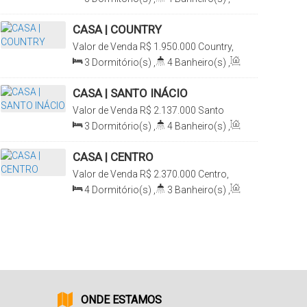
do Sul, Brasil
2
Sala(s)
,
1
Suíte(s)
,
Total:
315m²
,
4
Vaga(s)
,
Terreno:
555m²
CASA | COUNTRY
Valor de Venda
R$
1.950.000
Country,
Santa Cruz do Sul, Rio Grande do Sul,
3
Dormitório(s)
,
4
Banheiro(s)
,
Brasil
Privativo:
200m²
,
2
Sala(s)
,
3
Suíte(s)
,
2
Vaga(s)
,
Terreno:
CASA | SANTO INÁCIO
533m²
Valor de Venda
R$
2.137.000
Santo
Inácio, Santa Cruz do Sul, Rio Grande
3
Dormitório(s)
,
4
Banheiro(s)
,
do Sul, Brasil
Privativo:
250m²
,
2
Sala(s)
,
3
Suíte(s)
,
2
Vaga(s)
CASA | CENTRO
Valor de Venda
R$
2.370.000
Centro,
Santa Cruz do Sul, Rio Grande do Sul,
4
Dormitório(s)
,
3
Banheiro(s)
,
Brasil
Privativo:
347m²
,
2
Sala(s)
,
1
Suíte(s)
,
3
Vaga(s)
,
Terreno:
760m²
,
Comprimento:
46m
,
Frente:
17m
ONDE ESTAMOS