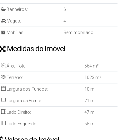
Banheiros:
6
Vagas:
4
Mobílias:
Semimobiliado
Medidas do Imóvel
Área Total:
564 m²
Terreno:
1023 m²
Largura dos Fundos:
10 m
Largura da Frente:
21 m
Lado Direito:
47 m
Lado Esquerdo:
55 m