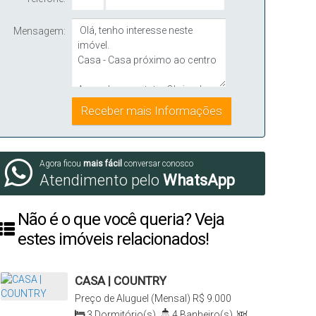
Mensagem:
Agora ficou
mais fácil
conversar conosco
Atendimento pelo
WhatsApp
Não é o que você queria? Veja
estes imóveis relacionados!
CASA | COUNTRY
Preço de Aluguel (Mensal)
R$
9.000
Country, Santa Cruz do Sul, Rio Grande
3
Dormitório(s)
,
4
Banheiro(s)
,