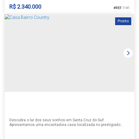
R$
2.340.000
1141
Pronto
CASA NO COND TERRA MADRE
Country
,
Santa Cruz do Sul
,
Rio Grande do Sul
,
Brasil
2
4
4
4
295m²
3
555m²
295m²
Descubra o lar dos seus sonhos em Santa Cruz do Sul!
Apresentamos uma encantadora casa localizada no prestigiado
Bairro Country, um dos endereços mais desejados da cidade.
Perfeita para quem busca conforto, espaço e uma vida tranquila.
Esta residência está pronta para morar, oferece uma estrutura ideal