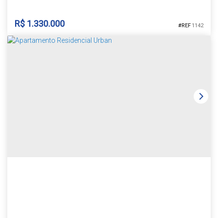
para a sua família. Com seus 3 dormitórios, incluindo uma suíte
privativa. Sala de...
R$
1.330.000
1142
CASA BAIRRO COUNTRY
Country
,
Santa Cruz do Sul
,
Rio Grande do Sul
,
Brasil
2
3
3
2
1
223m²
458m²
15m
15m
31m
31m