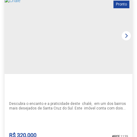
Pronto
Descubra o encanto e a praticidade deste chalé, em um dos bairros
mais desejados de Santa Cruz do Sul. Este imóvel conta com dois
dormitórios espaçosos, incluindo uma suíte privativa, oferece dois
banheiros , cozinha , permanece alguns móveis,localizado no bairro
Universitário, próximo a importantes pontos da cidade. Não perca a
oportunidade de conhecer de perto este chalé ,...
R$
320.000
1139