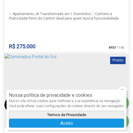
✨ Apartamento JK Transformado em 1 Dormitório – Conforto e
Praticidade Perto do Centro! Ideal para quem busca funcionalidade
sem abrir mão de comodidade, este imóvel é um JK inteligente e
completamente transformado em um dormitório amplo, com
distribuição que aproveita cada espaço com muito charme. ✅
Principais características: • Ambiente adaptado com dormitório
espaçoso,...
R$
275.000
1146
Pronto
LOFT NO RESIDENCIAL VISTA LESTE
Centro
,
Santa Cruz do Sul
,
Rio Grande do Sul
,
Brasil
Nossa política de privacidade e cookies
Nosso site utiliza cookies para melhorar a sua experiência na navegação.
Você pode alterar suas configurações de cookies através do seu navegador.
Termos de Privacidade
1
1
1
30m²
Aceito