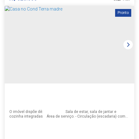
Pronto
CHALÉ
CEP: 96815-740
,
Rua Piratini
,
N°:
238
,
Universitário
,
Santa Cruz do
Sul
,
Rio Grande do Sul
,
Brasil
1
2
2
1
1
90m²
204m²
17m
12m
O imóvel dispõe dê: Sala de estar, sala de jantar e
cozinha integradas Área de serviço. - Circulação (escadaria) com
um escritório ao meio e no segundo pavimento temos 3 dormitórios,
sendo um dormitório suite com closet e sacada, e dois dormitórios
com demi-suíte. - Lavabo no primeiro pavimento. - Garagem para dois
carros e duas motos, e acesso...