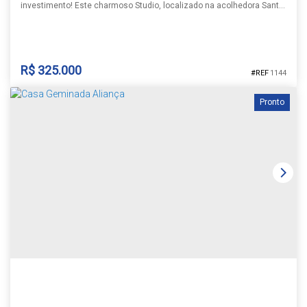
investimento! Este charmoso Studio, localizado na acolhedora Santa
Cruz do Sul, oferece o equilíbrio perfeito entre conforto e praticidade,
ideal para quem busca um estilo de vida moderno e funcional.
Situado no desejado bairro Avenida, este imóvel desfruta de uma
localização privilegiada, com fácil acesso a todas as...
R$
325.000
1144
Pronto
STUDIO
Avenida
,
Santa Cruz do Sul
,
Rio Grande do Sul
,
Brasil
1
1
1
29m²