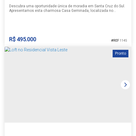
Descubra uma oportunidade única de moradia em Santa Cruz do Sul.
Apresentamos esta charmosa Casa Geminada, localizada no
acolhedor bairro Aliança. Com 87,28 m² de área total, esta residência
foi projetada para oferecer conforto e funcionalidade. Dispõe de 2
dormitórios, sendo 1 suítes, banheiros social, sala e cozinha
integradas, churrasqueira nos fundos e um amplo pátio, garantindo...
R$
495.000
1145
Pronto
CASA GEMINADA ALIANÇA
Aliança
,
Santa Cruz do Sul
,
Rio Grande do Sul
,
Brasil
1
2
2
1
1 ~ 2
87m²
250m²