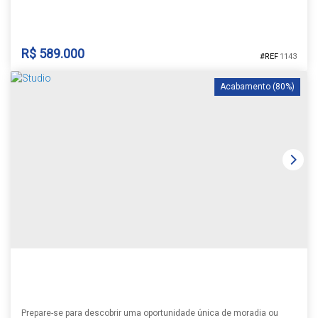
R$
589.000
1143
Acabamento (80%)
APARTAMENTO RESIDENCIAL URBAN
Goias
,
Santa Cruz do Sul
,
Rio Grande do Sul
,
Brasil
1
3
2
1
102m²
1
131m²
Prepare-se para descobrir uma oportunidade única de moradia ou