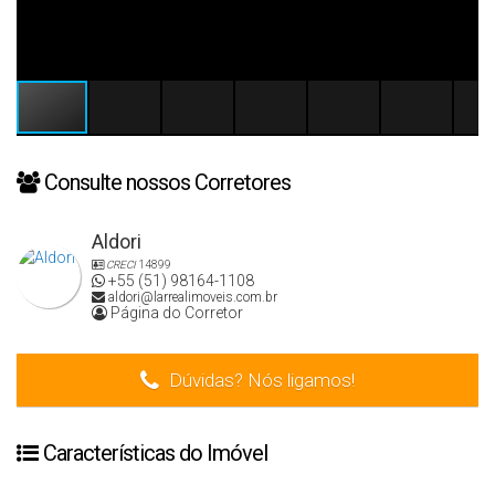
Consulte nossos Corretores
Aldori
CRECI
14899
+55 (51) 98164-1108
aldori@larrealimoveis.com.br
Página do Corretor
Dúvidas? Nós ligamos!
Características do Imóvel