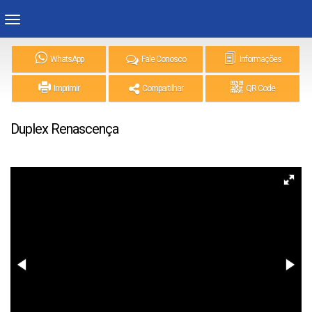
WhatsApp
Fale Conosco
Informações
Imprimir
Compartilhar
QR Code
Duplex Renascença