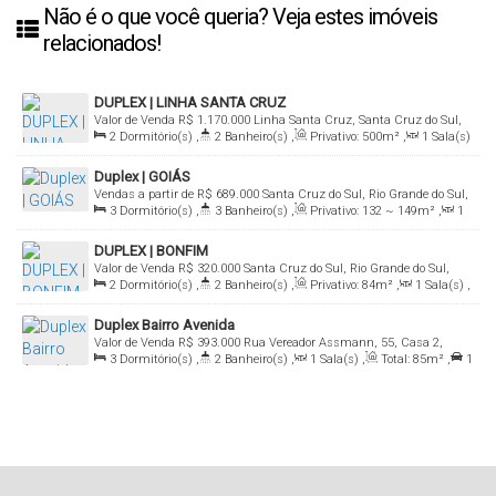
Não é o que você queria? Veja estes imóveis
relacionados!
DUPLEX | LINHA SANTA CRUZ
Valor de Venda
R$
1.170.000
Linha Santa Cruz, Santa Cruz do Sul,
2
Dormitório(s)
,
2
Banheiro(s)
,
Privativo:
500m²
,
1
Sala(s)
Rio Grande do Sul, Brasil
,
1
Vaga(s)
,
Terreno:
390m²
,
Comprimento:
33m
,
Frente:
Duplex | GOIÁS
12m
Vendas a partir de
R$
689.000
Santa Cruz do Sul, Rio Grande do Sul,
3
Dormitório(s)
,
3
Banheiro(s)
,
Privativo:
132 ~ 149m²
,
1
Brasil
Sala(s)
,
1
Suíte(s)
,
1
Vaga(s)
DUPLEX | BONFIM
Valor de Venda
R$
320.000
Santa Cruz do Sul, Rio Grande do Sul,
2
Dormitório(s)
,
2
Banheiro(s)
,
Privativo:
84m²
,
1
Sala(s)
,
Brasil
1
Vaga(s)
Duplex Bairro Avenida
Valor de Venda
R$
393.000
Rua Vereador Assmann, 55, Casa 2,
3
Dormitório(s)
,
2
Banheiro(s)
,
1
Sala(s)
,
Total:
85m²
,
1
96815-320, Avenida, Santa Cruz do Sul, Rio Grande do Sul, Brasil
Vaga(s)
,
Útil:
85m²