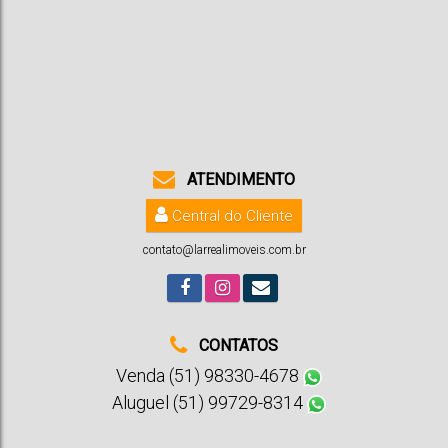
Jardim Europa
,
Santa Cruz do Sul
,
Rio Grande do Sul
,
Brasil
2
3
4
2
339m²
3
480m²
ATENDIMENTO
Central do Cliente
contato@larrealimoveis.com.br
CONTATOS
Venda (51) 98330-4678
Aluguel (51) 99729-8314