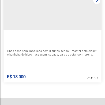
Linda casa semiimobiliada com 3 suítes sendo 1 master com closet
e banheira de hidromassagem, sacada, sala de estar com lareira
integrada com sala de jantar e cozinha, sala de tv, escritório,
academia, lavabo, área de serviço, varanda, amplo pátio e garagem
para 2 carros lado a lado. Permanecem os móveis projetados e
conta ainda com persianas automatizadas e vidros duplos nos...
R$
18.000
471
CASA | RESERVA DOS PÁSSAROS