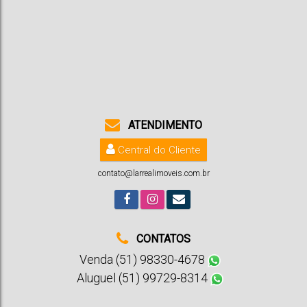
CEP: 96810-174
,
Rua Vinte e Oito de Setembro
,
N°:
736
,
Centro
,
Santa Cruz do Sul
,
Rio Grande do Sul
,
Brasil
1
130m²
ATENDIMENTO
Central do Cliente
contato@larrealimoveis.com.br
CONTATOS
Venda (51) 98330-4678
Aluguel (51) 99729-8314