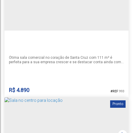
Ótima sala comercial no coração de Santa Cruz com 111 m² é
perfeita para a sua empresa crescer e se destacar conta ainda com
vaga de estacionamento. Agende sua visita e venha conhecer!
R$
4.890
993
Pronto
SALA COMERCIAL
Centro
,
Santa Cruz do Sul
,
Rio Grande do Sul
,
Brasil