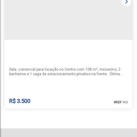
2
111m²
Sala comercial para locação no Centro com 108 m², mezanino, 2
banheiros e 1 vaga de estacionamento privativo na frente. Ótima
opção para quem procura o espaço para instalar seu negócio.
Agende sua visita e venha conhecer!
R$
3.500
969
SALA NO CENTRO PARA LOCAÇÃO