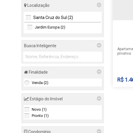
Localização
Santa Cruz do Sul (2)
Jardim Europa (2)
Busca Inteligente
Apartame
privativa
Posição s
garagem: 
Banheiros
social e 
Finalidade
dupla com
R$
1.4
Esperas: L
Venda (2)
automaçã
garagem:.
Estágio do Imóvel
APAR
Novo (1)
Pronto (1)
Jardim 
do Sul
,
Condomínio