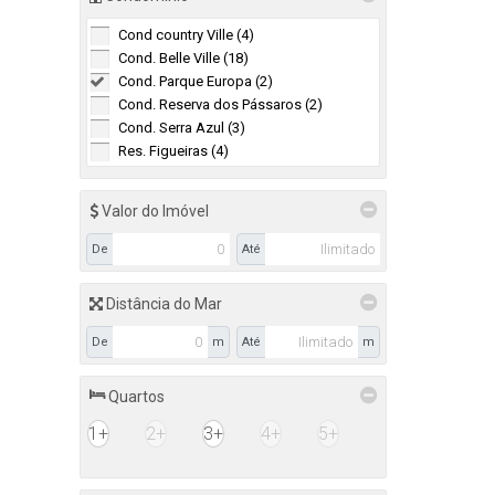
Cond country Ville (4)
Cond. Belle Ville (18)
Cond. Parque Europa (2)
2
Cond. Reserva dos Pássaros (2)
126
Cond. Serra Azul (3)
Res. Figueiras (4)
Valor do Imóvel
De
Até
Distância do Mar
De
m
Até
m
Quartos
1+
2+
3+
4+
5+