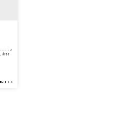
sala de
, área
e 1 de
o
de lage
ico e
e
os
100
UROPA
io Grande