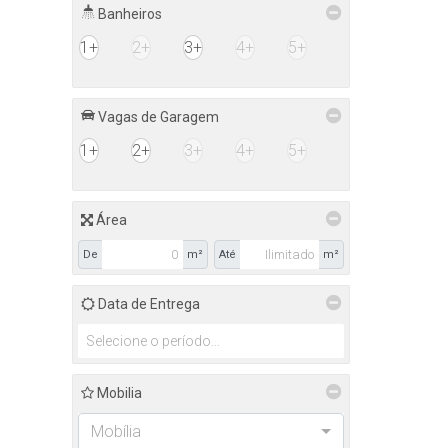
Banheiros
1+
2+
3+
4+
5+
Vagas de Garagem
1+
2+
3+
4+
5+
Área
De
m²
Até
m²
Data de Entrega
Mobilia
Mobília