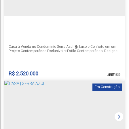
Casa à Venda no Condomínio Serra Azul 🏠 Luxo e Conforto em um
Projeto Contemporâneo Exclusivo! ✨Estilo Contemporâneo: Designe
moderno 🛏3 Suítes: 🔥 2 Lareiras 🚗Garagem para 2 carros: 🏊
Piscina: Para seus momentos em família 🌳Paisagismo incluso : 🌞
Fachada com brise em alumínio : Dando beleza ao projeto e
imponência 🛋Espaços integrados : Com...
R$
2.520.000
839
Em Construção
CASA DE CONDOMÍNIO COM 3 QUARTOS, COUNTRY -
SANTA CRUZ DO SUL
CEP: 96824-400
,
Avenida Leo Kraether
,
N°:
713
,
Country
,
Santa Cruz
do Sul
,
Rio Grande do Sul
,
Brasil