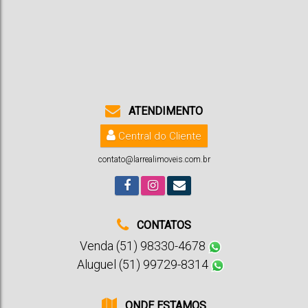
Country
,
Santa Cruz do Sul
,
Rio Grande do Sul
,
Brasil
2
3
4
3
227m²
3
418m²
22m
ATENDIMENTO
19m
Central do Cliente
contato@larrealimoveis.com.br
CONTATOS
Venda (51) 98330-4678
Aluguel (51) 99729-8314
ONDE ESTAMOS