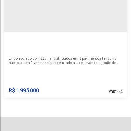
2
3
4
3
265m²
3
418m²
22m
19m
Lindo sobrado com 227 m² distribuídos em 2 pavimentos tendo no
subsolo com 3 vagas de garagem lado a lado, lavanderia, pátio de
serviços, gabinete e circulação enquanto o pavimento térreo possui 3
suítes sendo 1 master com closet, sala de estar e jantar com
cozinha integrada, churrasqueira, lavabo, pátio com espaço gourmet
e piscina. Conta ainda com as esquadrias em alumínio preto...
R$
1.995.000
442
CASA | SERRA AZUL