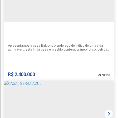
2
3
4
2
224m²
3
420m²
14m
14m
30m
30m
Apresentamos a casa Balconi, o endereço definitivo de uma vida
admirável....esta linda casa em estilo contemporâneo foi concebida
com grandes janelas e espaços abertos que permitem que a luz
natural invada cada ambiente, conectando a beleza do exterior com o
conforto do interior proporcionando espaços que imprimem fluidez,
amplitude, bem estar, liberdade e beleza. Possui 3 suítes sendo 1...
R$
2.400.000
734
CASA | SERRA AZUL
Santa Cruz do Sul
,
Rio Grande do Sul
,
Brasil