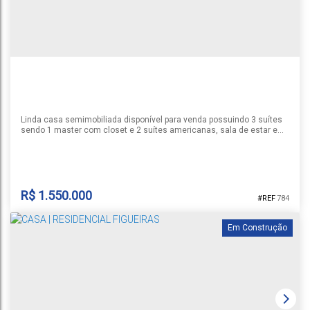
441m²
13m
20m
41m
25m
Linda casa semimobiliada disponível para venda possuindo 3 suítes
sendo 1 master com closet e 2 suítes americanas, sala de estar e
jantar com cozinha integrada, banheiro social, lavabo, lavanderia,
pátio e garagem para 2 carros. Permanecem os moveis projetados.
Consulte-nos sobre a disponibilidade e as informações do imóvel
anunciado. Valor sujeito a alteração.
R$
1.550.000
784
Em Construção
CASA | RESIDENCIAL FIGUEIRAS
Santa Cruz do Sul
,
Rio Grande do Sul
,
Brasil