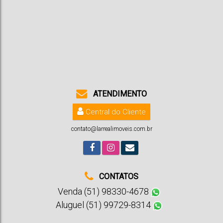
Belvedere
,
Santa Cruz do Sul
,
Rio Grande do Sul
,
Brasil
250 ~ 901m²
ATENDIMENTO
Central do Cliente
contato@larrealimoveis.com.br
CONTATOS
Venda (51) 98330-4678
Aluguel (51) 99729-8314