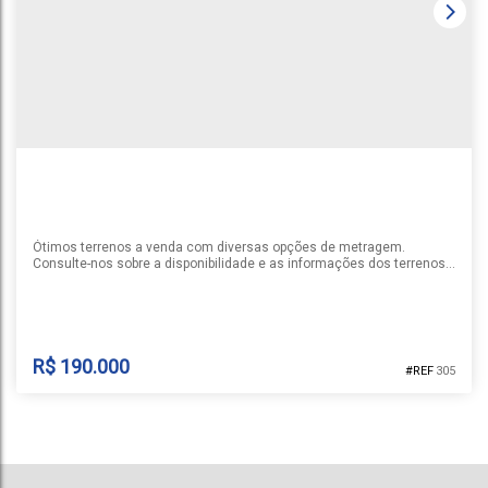
Belvedere
,
Santa Cruz do Sul
,
Rio Grande do Sul
,
Brasil
2
3
3
2
187m²
1
585m²
45m
13m
Ótimos terrenos a venda com diversas opções de metragem.
Consulte-nos sobre a disponibilidade e as informações dos terrenos
anunciados. Valores sujeitos a alteração.
R$
190.000
305
TERRENOS | RESIDENCIAL FIGUEIRAS