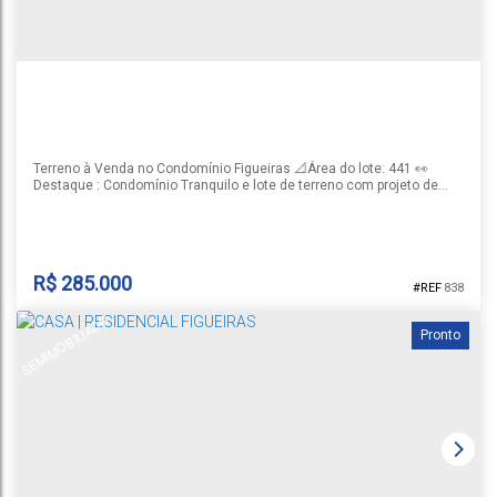
Terreno à Venda no Condomínio Figueiras 📐Área do lote: 441 👀
Destaque : Condomínio Tranquilo e lote de terreno com projeto de
casa com mirante ✅Portaria 24 horas : Diferencial 🔨Projeto incluso
: Caso o cliente tenha interesse em executar 📞 Entre em contato
agora mesmo com a Lar Real Negócios Imobiliários e agende sua...
R$
285.000
838
SEMIMOBILIADO
Pronto
TERRENO NO CONDOMÍNIO FIGUEIRAS
CEP: 96825-397
,
Rua Rotary Internacional
,
N°:
40
,
Belvedere
,
Santa
Cruz do Sul
,
Rio Grande do Sul
,
Brasil