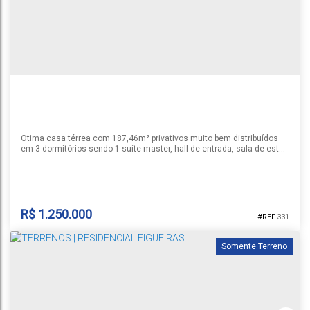
2
3
4
2
235m²
3
545m²
Ótima casa térrea com 187,46m² privativos muito bem distribuídos
em 3 dormitórios sendo 1 suíte master, hall de entrada, sala de estar
com pé direito elevado integrada com cozinha e sala de jantar,
espaço gourmet com ilha, churrasqueira e espera para parrilla,
banheiro social, lavabo, área de serviço, pátio e garagem para 2
carros lado a lado. Construída em um amplo terreno de 585...
R$
1.250.000
331
Somente Terreno
CASA | RESIDENCIAL FIGUEIRAS