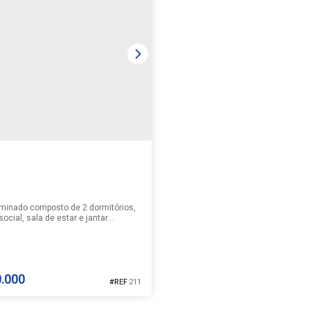
NADO | JOÃO ALVES
GEMINADO | JOÃO ALVES
ves
,
Santa Cruz do Sul
,
Rio Grande do
João Alves
,
Santa Cruz do Sul
,
Rio 
sil
Sul
,
Brasil
2
1
1
64 ~ 73m²
1
2
1
1
minado composto de 2 dormitórios,
social, sala de estar e jantar
s, cozinha, área de serviço e
ara 1 carro. Consulte-nos sobre a
lidade e as informações do imóvel
. Valor sujeito a alteração.
.000
211