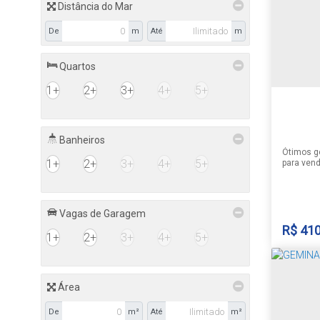
Linha S
Distância do Mar
Grande 
De
m
Até
m
Quartos
1
1+
2+
3+
4+
5+
57
Banheiros
Ótimos g
1+
2+
3+
4+
5+
para ven
sendo 1 s
cozinha i
serviço, 
coberta p
Vagas de Garagem
mil e cas
nos sobre
R$
410
1+
2+
3+
4+
5+
do imóvel
Área
GEMI
De
m²
Até
m²