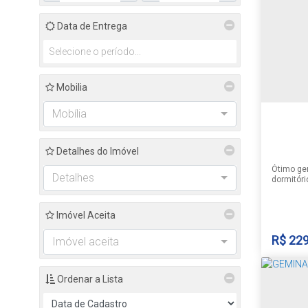
Santa C
Data de Entrega
1
Mobilia
Mobília
1
Detalhes do Imóvel
Ótimo ge
Detalhes
dormitóri
churrasqu
nos fund
Consulte-
Imóvel Aceita
informaçõ
sujeito 
R$
229
Imóvel aceita
Ordenar a Lista
GEMI