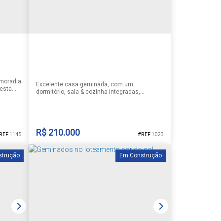
 moradia
Excelente casa geminada, com um
esta
dormitório, sala & cozinha integradas,
 no
banheiro,churrasqueira,vaga de garagem,
² de
pátio na frente, imóvel semi mobiliado
a para
ispõe de
ros
R$
210.000
1145
1023
pátio,
strução
Em Construção
GEMINADO
CEP: 96826-308
,
Rua Zildo Carlos Fröhlich
,
N°:
nde do
1005
,
Casa Geminada
,
João Alves
,
Santa
Cruz do Sul
,
Rio Grande do Sul
,
Brasil