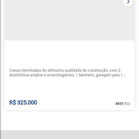
Cruz do Sul
,
Rio Grande do Sul
,
Brasil
1
2
1
1
60m²
Casas Geminadas de altíssima qualidade de construção, com 2
dormitórios amplos e aconchegantes, 1 banheiro, garagem para 1
carro, sala espaçosa e uma área total de 63m². Essa é a
oportunidade perfeita para você que busca um lar aconchegante e
bem localizado. Entre em contato conosco e agende uma visita no
seu novo lar te espera.
R$
325.000
853
GEMINADOS NO LOTEAMENTO POR DO SOL