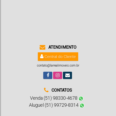
Travessa Dona Leopoldina
,
Country
,
Santa Cruz do Sul
,
Rio Grande
do Sul
,
Brasil
1
2
1
1
63m²
ATENDIMENTO
Central do Cliente
contato@larrealimoveis.com.br
CONTATOS
Venda (51) 98330-4678
Aluguel (51) 99729-8314