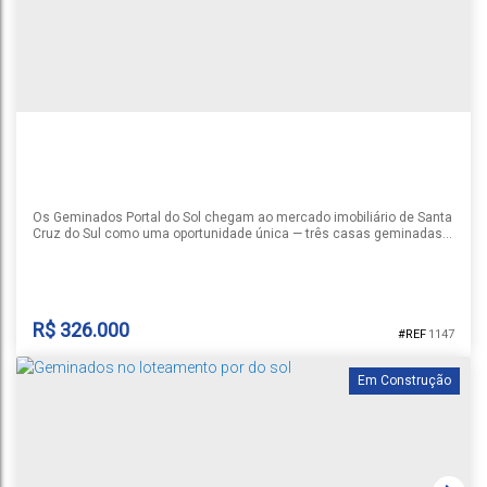
Os Geminados Portal do Sol chegam ao mercado imobiliário de Santa
Cruz do Sul como uma oportunidade única — três casas geminadas
prontas para morar, localizadas no consolidado bairro Country, um
dos endereços mais desejados da cidade. Cada unidade conta com
2 quartos bem distribuídos, banheiro funcional e vaga de garagem
privativa, oferecendo o equilíbrio ideal entre espaço, conforto e...
R$
326.000
1147
Em Construção
GEMINADOS PORTAL DO SOL
Rua Vercelina Alves Carneiro Silva,
,
N°:
548,552,556
,
Country
,
Santa