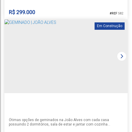
brancos retificados com detalhes na cozinha e...
R$
299.000
582
Em Construção
GEMINADO | JOÃO ALVES
João Alves
,
Santa Cruz do Sul
,
Rio Grande do Sul
,
Brasil
1
2
2
1
78m²
1
Ótimas opções de geminados na João Alves com cada casa
possuindo 2 dormitórios, sala de estar e jantar com cozinha
integrada, banheiro social, área de serviço com churrasqueira, pátio e