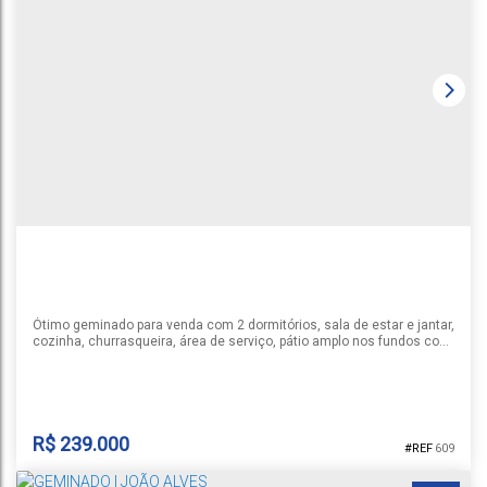
GEMINADO | JOÃO ALVES
Santa Cruz do Sul
,
Rio Grande do Sul
,
Brasil
1
2
2
1
80m²
1
Ótimo geminado para venda com 2 dormitórios, sala de estar e jantar,
cozinha, churrasqueira, área de serviço, pátio amplo nos fundos com
muro e vaga para 2 carros. Possibilidade de entrega com pergolado
(valor a parte). Consulte-nos sobre a disponibilidade e as
informações do imóvel anunciado. Valor sujeito a alteração.
R$
239.000
609