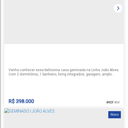
CEP: 96826-308
,
Rua Zildo Carlos Fröhlich
,
N°:
1005
,
Casa Geminada
,
João Alves
,
Santa Cruz do Sul
,
Rio Grande do Sul
,
Brasil
1
1
1
1
39m²
39m²
Venha conhecer essa belíssima casa geminada na Linha João Alves.
Com 2 dormitórios, 1 banheiro, living integrados, garagem, amplo
pátio na frente e nos fundos. Com uma sala ampla e arejada, você
terá todo o espaço que precisa para relaxar e reunir a família, com
uma área privada de 99m² oferece o espaço ideal para você viver
momentos especiais. Não perca essa oportunidade única,...
R$
398.000
854
Novo
GEMINADOS NA LINHA JOÃO ALVES