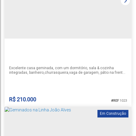
Excelente casa geminada, com um dormitório, sala & cozinha
integradas, banheiro,churrasqueira,vaga de garagem, pátio na frente,
imóvel semi mobiliado
R$
210.000
1023
Em Construção
GEMINADO