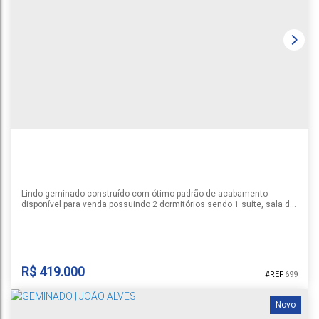
João Alves
,
Santa Cruz do Sul
,
Rio Grande do Sul
,
Brasil
1
2
1
1
99m²
Lindo geminado construído com ótimo padrão de acabamento
disponível para venda possuindo 2 dormitórios sendo 1 suíte, sala de
estar e jantar com lareira, cozinha, churrasqueira, banheiro social,
área de serviço, pátio murado nos fundos e garagem para 1 carro.
Consulte-nos sobre a disponibilidade e as informações do imóvel
anunciado. Valor sujeito a alteração.
R$
419.000
699
Novo