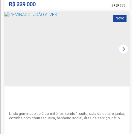
R$
339.000
583
Novo
GEMINADO | JOÃO ALVES
João Alves
,
Santa Cruz do Sul
,
Rio Grande do Sul
,
Brasil
1
3
2
1
84m²
1
Lindo geminado de 2 dormitórios sendo 1 suíte, sala de estar e jantar,
cozinha com churrasqueira, banheiro social, área de serviço, pátio e
garagem para 1 carro. Conta com piso em porcelanato, aberturas em
alumínio com pingadeiras e soleiras de granito, dormitórios com
persiana, ambientes internos com rebaixo em gesso e azulejos