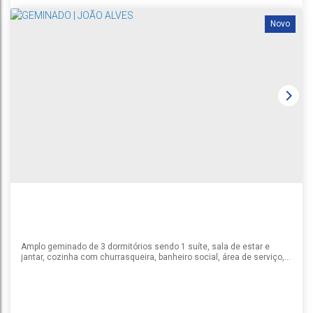
Novo
GEMINADO | JOÃO ALVES
João Alves
,
Santa Cruz do Sul
,
Rio Grande do Sul
,
Brasil
1
2
1
2
60m²
Amplo geminado de 3 dormitórios sendo 1 suíte, sala de estar e
jantar, cozinha com churrasqueira, banheiro social, área de serviço,
pátio e garagem para 1 carro. Conta com piso em porcelanato,
aberturas em alumínio com pingadeiras e soleiras de granito,
dormitórios com persiana, ambientes internos com rebaixo em gesso
e azulejos brancos retificados com detalhes na cozinha e...