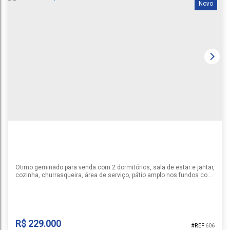
Novo
GEMINADO | JOÃO ALVES
João Alves
,
Santa Cruz do Sul
,
Rio Grande do Sul
,
Brasil
1
2
1
2
58m²
Ótimo geminado para venda com 2 dormitórios, sala de estar e jantar,
cozinha, churrasqueira, área de serviço, pátio amplo nos fundos com
muro e vaga para 2 carros. Consulte-nos sobre a disponibilidade e as
informações do imóvel anunciado. Valor sujeito a alteração.
R$
229.000
606