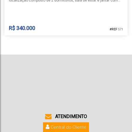
localização composto de 2 dormitórios, sala de estar e jantar com
cozinha integrada, banheiro social, área de serviço coberta com
churrasqueira, pátio frente e fundos, piscina e garagem para 1 carro.
Conta ainda com piso em porcelanato, aberturas em PVC, água
quente e esperas para cascata e aquecimento da...
R$
340.000
571
GEMINADO | JOÃO ALVES
João Alves
,
Santa Cruz do Sul
,
Rio Grande do Sul
,
Brasil
1
2
1
1
80m²
ATENDIMENTO
Central do Cliente