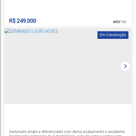
garagem para 1 carro. Conta com piso em porcelanato, aberturas em
alumínio branco, persianas nos dormitórios e azulejo retificado nos
banheiros e cozinha. Previsão de entrega para...
R$
249.000
581
Em Construção
GEMINADO | JOÃO ALVES
João Alves
,
Santa Cruz do Sul
,
Rio Grande do Sul
,
Brasil
1
2
1
1
64 ~ 73m²
Geminado amplo e diferenciado com ótimo acabamento e excelente