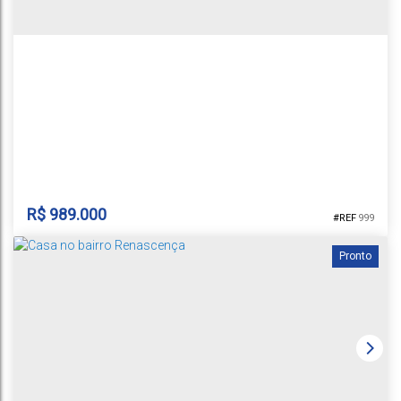
2
4
2
2
1
189m²
189m²
360m²
12m
12m
30m
30m
R$
989.000
999
Pronto
CASA JARDIM EUROPA
Jardim Europa
,
Santa Cruz do Sul