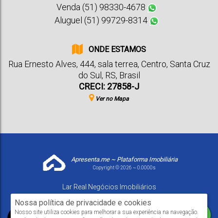
Venda (51) 98330-4678
Aluguel (51) 99729-8314
ONDE ESTAMOS
Rua Ernesto Alves
,
444
,
sala terrea
,
Centro
,
Santa Cruz
do Sul
,
RS
,
Brasil
CRECI: 27858-J
Ver no Mapa
Apresenta.me ~ Plataforma Imobiliária
Copyright © 2026 ~ 0.0000s
Lar Real Negócios Imobiliários
www.larrealimoveis.com.br
Nossa política de privacidade e cookies
Nosso site utiliza cookies para melhorar a sua experiência na navegação.