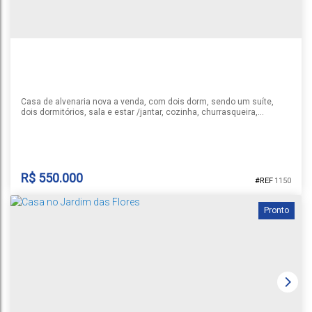
Casa de alvenaria nova a venda, com dois dorm, sendo um suíte,
dois dormitórios, sala e estar /jantar, cozinha, churrasqueira,
sacada,espera para condicionador de ar split, piso porcelanato, área
total de construção, 81m², terreno com 300m².
R$
550.000
1150
Pronto
ALVENARIA BAIRRO COUNTRY
Country
,
Santa Cruz do Sul
,
Rio Grande do Sul
,
Brasil