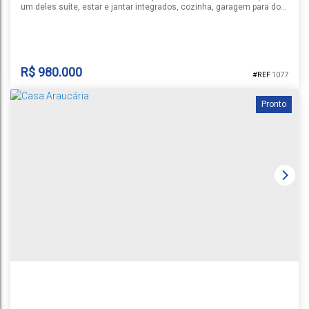
um deles suíte, estar e jantar integrados, cozinha, garagem para dois
carros, amplo pátio nos fundos com churrasqueira e sacadas nos
dormitórios. semi mobiliada. 🔑 Tudo isso por um preço imperdível de
R$ 980.000,00. Não perca a oportunidade de garantir o seu novo lar!
🛏️ Quartos: 3 🚽 Banheiros: 3 🛁...
R$
980.000
1077
Pronto
CASA BAIRRO RENASCENÇA
Renascença
,
Santa Cruz do Sul
,
Rio Grande do Sul
1
3
3
2
1
199m²