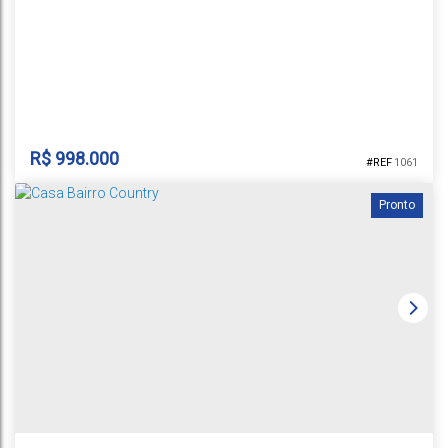
12m
32m
32m
R$
998.000
1061
Pronto
CASA NOVA ROYAL COUNTRY
Country
,
Santa Cruz do Sul
,
Rio Grande do Sul
,
Brasil
1
3
3
2
1
151m²