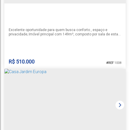
215m²
1
14m
14m
31m
31m
Excelente oportunidade para quem busca conforto , espaço e
privacidade; Imóvel principal com 149m², composto por sala de estar,
cozinha, três dormitórios(sendo um suíte), dois banheiros,
churrasqueira, varanda, despensa, área de serviço, garagem para
dois automóveis e PISCINA. Além disso, conta com uma casa auxiliar
com 40m², com sala/cozinha integradas, um dormitório e...
R$
510.000
1008
ALVENARIA
Arroio Grande
,
Santa Cruz do Sul
,
Rio Grande do Sul
,
Brasil