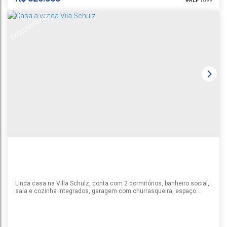
1099
EXCLUSIVIDADE
CASA BAIRRO ESMERALDA
Esmeralda
,
Santa Cruz do Sul
1
3
1
1
Linda casa na Villa Schulz, conta com 2 dormitórios, banheiro social,
sala e cozinha integrados, garagem com churrasqueira, espaço
gourmet nos fundos, piscina e amplo pátio.