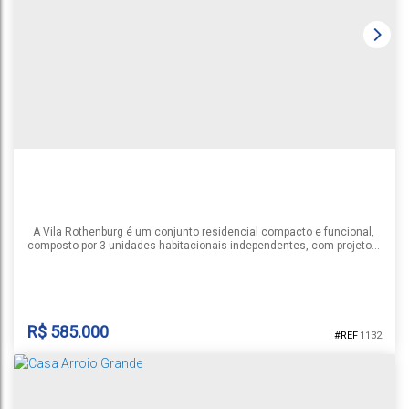
Country
,
Santa Cruz do Sul
,
Rio Grande do Sul
,
Brasil
1
2
2
1
1
89m²
A Vila Rothenburg é um conjunto residencial compacto e funcional,
composto por 3 unidades habitacionais independentes, com projeto
moderno que prioriza espaços amplos e bem aproveitados. 🏠 Casa 1
* Dormitórios: 3 dormitórios sendo 1 suíte, banheiro social, espaços
integrados, churrasqueira, lareira * Garagem coberta para veículo *
Ambientes: Sala de estar, jantar e cozinha...
R$
585.000
1132