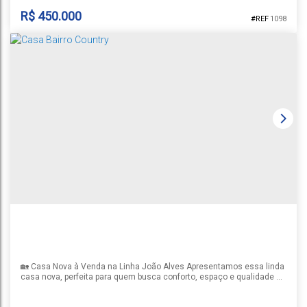
R$
450.000
1098
CASA A VENDA VILA SCHULZ
Schulz
,
Santa Cruz do Sul
1
2
1
1
137m²
🏡 Casa Nova à Venda na Linha João Alves Apresentamos essa linda
casa nova, perfeita para quem busca conforto, espaço e qualidade de
vida! ✨ Características do imóvel: 3 dormitórios, sendo 1 suíte 2
banheiros Espaço gourmet ideal para receber amigos e família Amplo