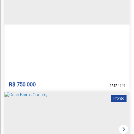
1
2
2
1
1
81m²
81m²
300m²
10m
10m
30m
30m
R$
750.000
1149
Pronto
CASA NO JARDIM DAS FLORES
Rua Alpina
,
N°:
40
,
Casa
,
João Alves
,
Santa Cruz do Sul
,
Rio Grande
do Sul
,
Brasil