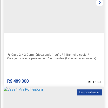
Country
,
Santa Cruz do Sul
,
Rio Grande do Sul
,
Brasil
2
3
3
2
1
223m²
458m²
15m
15m
31m
31m
🏠 Casa 2 * 2 Dormitórios,sendo 1 suíte * 1 Banheiro social *
Garagem coberta para veículo * Ambientes:(Estar,jantar e cozinha)
integradas, garantindo praticidade e sensação de amplitude *
Perfeita para casais, famílias pequenas ou até mesmo como opção
de renda extra no caso para locação ✅ Diferenciais gerais da casa *
Distribuição prática e moderna * Ambientes integrados...
R$
489.000
1133
Em Construção
CASA 2 VILA ROTHENBURG