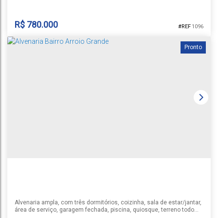
pátio, perfeito para lazer e momentos ao ar livre Garagem para 2
carros Com excelente distribuição dos ambientes, a...
R$
780.000
1096
Pronto
CASA BAIRRO COUNTRY
Country
,
Santa Cruz do Sul
1
3
2
2
1
137m²
308m²
Alvenaria ampla, com três dormitórios, coizinha, sala de estar/jantar,
área de serviço, garagem fechada, piscina, quiosque, terreno todo
murado e gradeado. Estuda receber terreno até R$ 150.000,00 ou