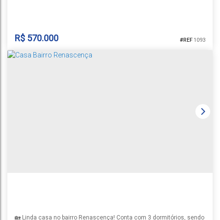
ainda apartamento , sob avaliação...
R$
570.000
1093
ALVENARIA BAIRRO ARROIO GRANDE
Arroio Grande
,
Santa Cruz do Sul
,
Rio Grande do Sul
,
Brasil
1
3
2
1
198m²
198m²
448m²
14m
14m
32m
32m
🏡 Linda casa no bairro Renascença! Conta com 3 dormitórios, sendo