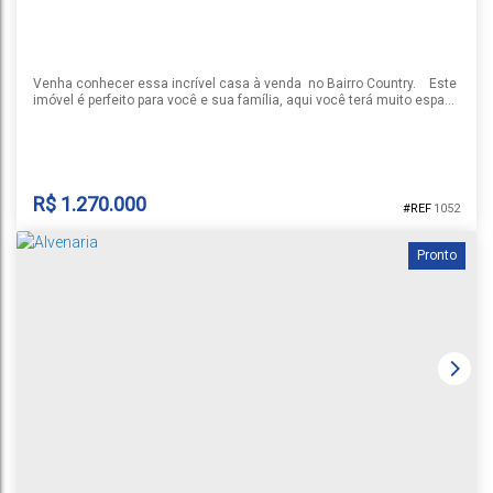
Venha conhecer essa incrível casa à venda no Bairro Country. Este
imóvel é perfeito para você e sua família, aqui você terá muito espaço
para viver momentos inesquecíveis. Casa conta com 215m², sala de
estar com lareira, cozinha ampla integrada com espaço gourmet, 3
dormitórios, sendo 1 suíte, 2 banheiros social, lavanderia. Amplo
pátio nos fundos com piscina. Não...
R$
1.270.000
1052
Pronto
CASA BAIRRO COUNTRY
Country
,
Santa Cruz do Sul
,
Rio Grande do Sul
,
Brasil
1
3
3
2