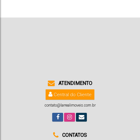
1
3
2
2
139m²
1
139m²
139m²
312m²
25m
12m
12m
12m
12m
ATENDIMENTO
Central do Cliente
contato@larrealimoveis.com.br
CONTATOS