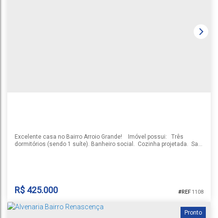
CASA 1 VILA ROTHENBURG
Country
,
Santa Cruz do Sul
,
Rio Grande do Sul
,
Brasil
1
3
2
1
1
102m²
Excelente casa no Bairro Arroio Grande! Imóvel possui: Três
dormitórios (sendo 1 suíte). Banheiro social. Cozinha projetada. Sala
aconchegante. Garagem fechada com churrasqueira. Amplo pátio
nos fundos com piscina Placa solar Ficou interessado? Me chama e
agende sua visita!
R$
425.000
1108
Pronto