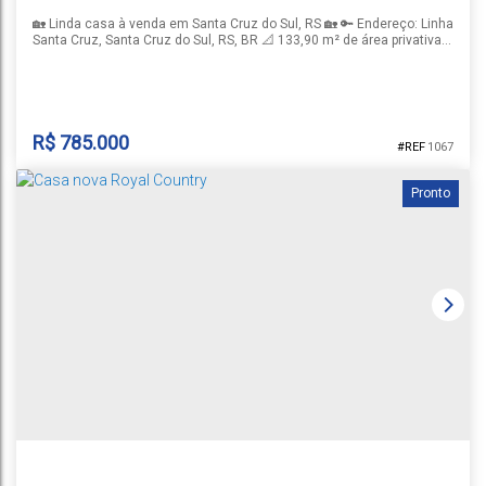
🏡 Linda casa à venda em Santa Cruz do Sul, RS 🏡 🔑 Endereço: Linha
Santa Cruz, Santa Cruz do Sul, RS, BR 📐 133,90 m² de área privativa
🌳 Terreno com 420 m² (12 m de frente x 32 m de profundidade) ☀️
Frente norte ✨ Composição: - 3 dormitórios, sendo 1 suíte - Banheiro
social - Cozinha com churrasqueira integrada à sala de estar e jantar
- Área de serviço...
R$
785.000
1067
Pronto
CASA ARAUCÁRIA
Linha Santa Cruz
,
Santa Cruz do Sul
,
Rio Grande do Sul
,
Brasil
1
3
2
1
133m²
420m²
32m
12m