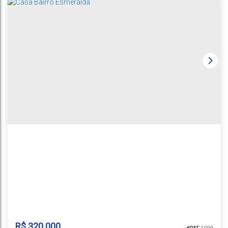
ALVENARIA BAIRRO RENASCENÇA
Universitário
,
Santa Cruz do Sul
,
Rio Grande do Sul
,
Brasil
1
3
2
2
129m²
129m²
395m²
R$
320.000