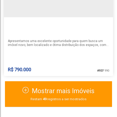
3
3
2
1
205m²
Apresentamos uma excelente oportunidade para quem busca um
imóvel novo, bem localizado e ótima distribuição dos espaços, com
três dormitórios(sendo um suite), sala de estar & jantar integradas,
cozinha, dois banheiros, um lavabo, churrasqueira, lavanderia,
garagem para dois automóveis, distribuidos em 139m² de área, com
terreno de 312m² , frente Norte, prazo final de construção para...
R$
790.000
990
Mostrar mais Imóveis
CASA NO BAIRRO RENASCENÇA
Restam
49
registros a ser mostrados
Renascença
,
Santa Cruz do Sul
,
Rio Grande do Sul
,
Brasil