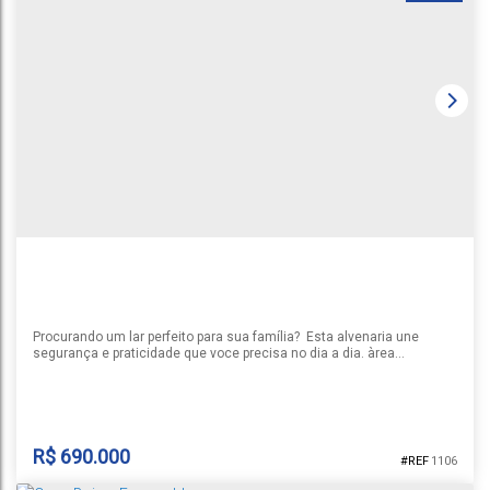
CASA ARROIO GRANDE
Arroio Grande
,
Santa Cruz do Sul
,
Rio Grande do Sul
,
Brasil
1
3
2
1
1
110m²
300m²
Procurando um lar perfeito para sua família? Esta alvenaria une
segurança e praticidade que voce precisa no dia a dia. àrea
construida 129m², bem distribuidos com três dormitórios, sala,
cozinha, dois banheiros, despensa, churrasqueira, piso porcelanato,
duas vagas de garaem, amplo terreno com 395m², em localização
estratégica e privilegiada, perto de tudo q voce precisa.
R$
690.000
1106