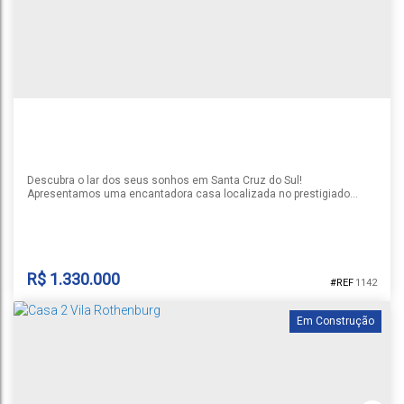
1
3
2
2
1
330m²
118m²
Descubra o lar dos seus sonhos em Santa Cruz do Sul!
Apresentamos uma encantadora casa localizada no prestigiado
Bairro Country, um dos endereços mais desejados da cidade.
Perfeita para quem busca conforto, espaço e uma vida tranquila.
Esta residência está pronta para morar, oferece uma estrutura ideal
para a sua família. Com seus 3 dormitórios, incluindo uma suíte
privativa. Sala de...
R$
1.330.000
1142
Em Construção
CASA BAIRRO COUNTRY