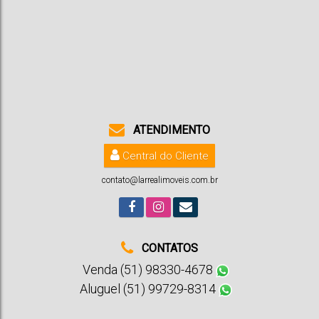
Avenida
,
Santa Cruz do Sul
,
Rio Grande do Sul
2
3
2
1
111m²
1
15m
8m
ATENDIMENTO
Central do Cliente
contato@larrealimoveis.com.br
CONTATOS
Venda (51) 98330-4678
Aluguel (51) 99729-8314