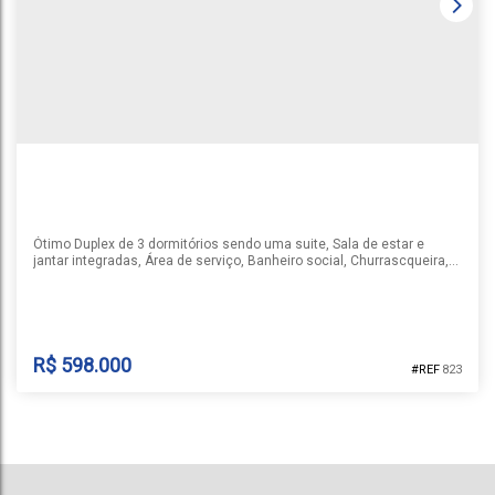
Santa Cruz do Sul
,
Rio Grande do Sul
,
Brasil
1
3
2
1
85m²
85m²
Ótimo Duplex de 3 dormitórios sendo uma suite, Sala de estar e
jantar integradas, Área de serviço, Banheiro social, Churrascqueira,
Gragem para um carro
R$
598.000
823
DUPLEX NO BAIRRO AVENIDA