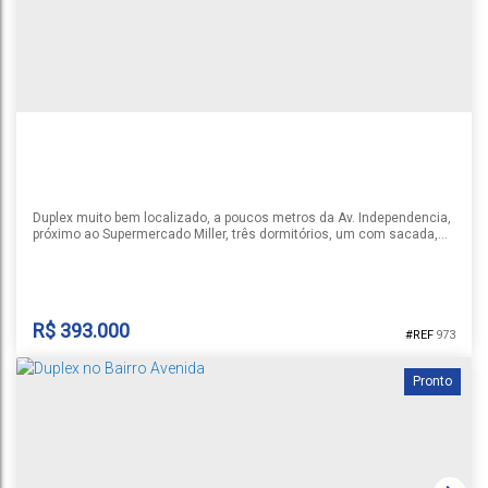
Duplex muito bem localizado, a poucos metros da Av. Independencia,
próximo ao Supermercado Miller, três dormitórios, um com sacada,
sala de estar/jantar, cozinha, banheiro social, lavabo, churrasqueira,
garagem fechada, permanece no imóvel móveis projetados. O imóvel
está muito bem cuidado , agende uma visita e confira.
R$
393.000
973
Pronto
DUPLEX BAIRRO AVENIDA
CEP: 96815-320
,
Rua Vereador Assmann
,
N°:
55
,
Casa 2
,
Avenida
,