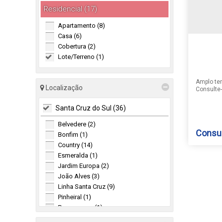
Residencial (17)
Apartamento (8)
Casa (6)
Cobertura (2)
Lote/Terreno (1)
Amplo te
Localização
Consulte-
as inform
sujeito a
Santa Cruz do Sul (36)
Belvedere (2)
Consul
Bonfim (1)
Country (14)
Esmeralda (1)
Jardim Europa (2)
TERRE
João Alves (3)
Linha Santa Cruz (9)
Pinheiral (1)
Santo I
Renascença (1)
do Sul
,
Santo Inácio (1)