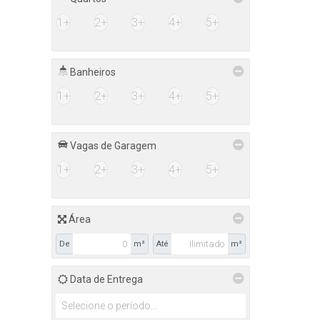
1+
2+
3+
4+
5+
Banheiros
1+
2+
3+
4+
5+
Vagas de Garagem
1+
2+
3+
4+
5+
Área
De
m²
Até
m²
Data de Entrega