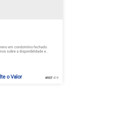
rreno em condomínio fechado.
nos sobre a disponibilidade e
ações do imóvel anunciado. Valor
 alteração
te o Valor
419
NO | COSTA LESTE
nácio
,
Santa Cruz do Sul
,
Rio Grande
Brasil