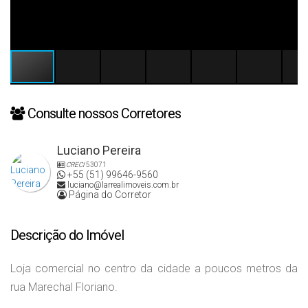
Consulte nossos Corretores
Luciano Pereira
CRECI
53071
+55 (51) 99646-9560
luciano@larrealimoveis.com.br
Página do Corretor
Descrição do Imóvel
Loja comercial no centro da cidade a poucos metros da
rua Marechal Floriano.