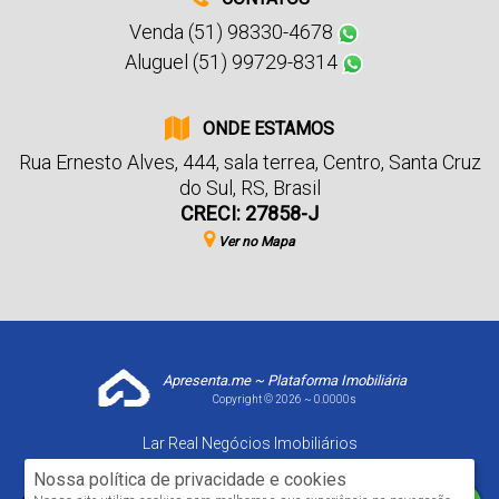
Venda (51) 98330-4678
Aluguel (51) 99729-8314
ONDE ESTAMOS
Rua Ernesto Alves
,
444
,
sala terrea
,
Centro
,
Santa Cruz
do Sul
,
RS
,
Brasil
CRECI: 27858-J
Ver no Mapa
Apresenta.me ~ Plataforma Imobiliária
Copyright © 2026 ~ 0.0000s
Lar Real Negócios Imobiliários
www.larrealimoveis.com.br
Nossa política de privacidade e cookies