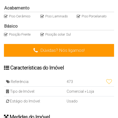
Acabamento
Piso Cerâmico
Piso Laminado
Piso Porcelanato
Básico
Posição Frente
Posição solar Sul
Dúvidas? Nós ligamos!
Características do Imóvel
Referência:
473
Tipo de Imóvel:
Comercial
»
Loja
Estágio do Imóvel:
Usado
Medidas do Imóvel