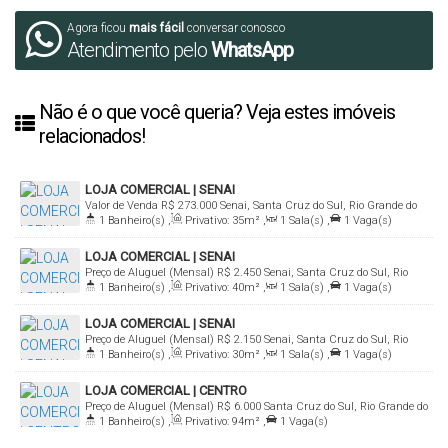
Agora ficou
mais fácil
conversar conosco
Atendimento pelo
WhatsApp
Não é o que você queria? Veja estes imóveis
relacionados!
LOJA COMERCIAL | SENAI
Valor de Venda
R$
273.000
Senai, Santa Cruz do Sul, Rio Grande do
1
Banheiro(s)
,
Privativo:
35m²
,
1
Sala(s)
,
1
Vaga(s)
Sul, Brasil
LOJA COMERCIAL | SENAI
Preço de Aluguel (Mensal)
R$
2.450
Senai, Santa Cruz do Sul, Rio
1
Banheiro(s)
,
Privativo:
40m²
,
1
Sala(s)
,
1
Vaga(s)
Grande do Sul, Brasil
LOJA COMERCIAL | SENAI
Preço de Aluguel (Mensal)
R$
2.150
Senai, Santa Cruz do Sul, Rio
1
Banheiro(s)
,
Privativo:
30m²
,
1
Sala(s)
,
1
Vaga(s)
Grande do Sul, Brasil
LOJA COMERCIAL | CENTRO
Preço de Aluguel (Mensal)
R$
6.000
Santa Cruz do Sul, Rio Grande do
1
Banheiro(s)
,
Privativo:
94m²
,
1
Vaga(s)
Sul, Brasil