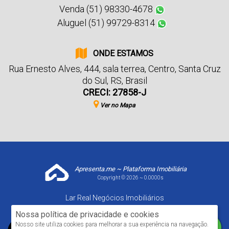
Venda (51) 98330-4678
Aluguel (51) 99729-8314
ONDE ESTAMOS
Rua Ernesto Alves
,
444
,
sala terrea
,
Centro
,
Santa Cruz
do Sul
,
RS
,
Brasil
CRECI: 27858-J
Ver no Mapa
Apresenta.me ~ Plataforma Imobiliária
Copyright © 2026 ~ 0.0000s
Lar Real Negócios Imobiliários
www.larrealimoveis.com.br
Nossa política de privacidade e cookies
Nosso site utiliza cookies para melhorar a sua experiência na navegação.