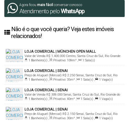
Agora ficou
mais fácil
conversar conosco
Atendimento pelo
WhatsApp
Não é o que você queria? Veja estes imóveis
relacionados!
LOJA COMERCIAL | MÜNCHEN OPEN MALL
Valor de Venda
R$
1.400.000
Centro, Santa Cruz do Sul, Rio Grande
1
Banheiro(s)
,
Privativo:
109m²
,
1
Sala(s)
do Sul, Brasil
LOJA COMERCIAL | SENAI
Preço de Aluguel (Mensal)
R$
2.250
Senai, Santa Cruz do Sul, Rio
1
Banheiro(s)
,
Privativo:
35m²
,
1
Sala(s)
,
1
Vaga(s)
Grande do Sul, Brasil
LOJA COMERCIAL | SENAI
Valor de Venda
R$
309.000
Senai, Santa Cruz do Sul, Rio Grande do
1
Banheiro(s)
,
Privativo:
40m²
,
1
Sala(s)
,
1
Vaga(s)
Sul, Brasil
LOJA COMERCIAL | SENAI
Preço de Aluguel (Mensal)
R$
2.150
Senai, Santa Cruz do Sul, Rio
1
Banheiro(s)
,
Privativo:
30m²
,
1
Sala(s)
,
1
Vaga(s)
Grande do Sul, Brasil