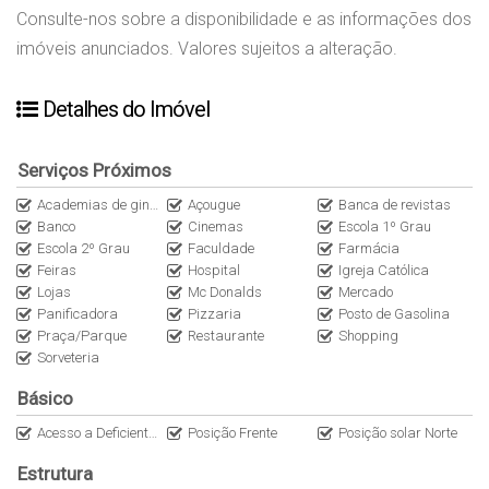
Consulte-nos sobre a disponibilidade e as informações dos
imóveis anunciados. Valores sujeitos a alteração.
Detalhes do Imóvel
Serviços Próximos
Academias de ginástica
Açougue
Banca de revistas
Banco
Cinemas
Escola 1º Grau
Escola 2º Grau
Faculdade
Farmácia
Feiras
Hospital
Igreja Católica
Lojas
Mc Donalds
Mercado
Panificadora
Pizzaria
Posto de Gasolina
Praça/Parque
Restaurante
Shopping
Sorveteria
Básico
Acesso a Deficientes
Posição Frente
Posição solar Norte
Estrutura