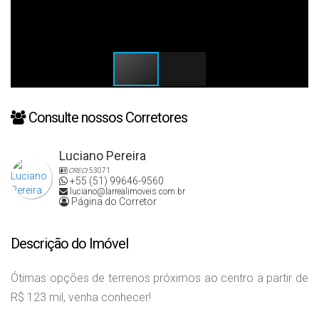
Consulte nossos Corretores
Luciano Pereira
CRECI
53071
+55 (51) 99646-9560
luciano@larrealimoveis.com.br
Página do Corretor
Descrição do Imóvel
Ótimas opções de terrenos próximos ao centro a partir de
R$ 123 mil, venha conhecer!