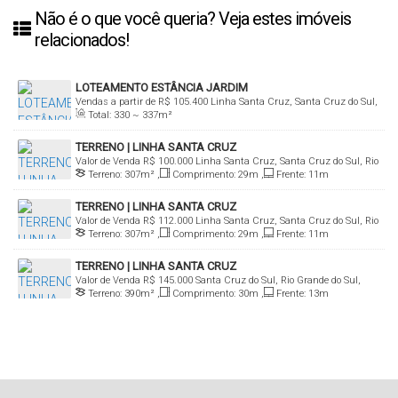
Não é o que você queria? Veja estes imóveis
relacionados!
LOTEAMENTO ESTÂNCIA JARDIM
Vendas a partir de
R$
105.400
Linha Santa Cruz, Santa Cruz do Sul,
Total:
330 ~ 337m²
Rio Grande do Sul, Brasil
TERRENO | LINHA SANTA CRUZ
Valor de Venda
R$
100.000
Linha Santa Cruz, Santa Cruz do Sul, Rio
Terreno:
307m²
,
Comprimento:
29m
,
Frente:
11m
Grande do Sul, Brasil
TERRENO | LINHA SANTA CRUZ
Valor de Venda
R$
112.000
Linha Santa Cruz, Santa Cruz do Sul, Rio
Terreno:
307m²
,
Comprimento:
29m
,
Frente:
11m
Grande do Sul, Brasil
TERRENO | LINHA SANTA CRUZ
Valor de Venda
R$
145.000
Santa Cruz do Sul, Rio Grande do Sul,
Terreno:
390m²
,
Comprimento:
30m
,
Frente:
13m
Brasil