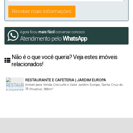
Agora ficou
mais fácil
conversar conosco
Atendimento pelo
WhatsApp
Não é o que você queria? Veja estes imóveis
relacionados!
RESTAURANTE E CAFETERIA | JARDIM EUROPA
Imóvel para Venda
Consulte o Valor
Jardim Europa, Santa Cruz do
Privativo:
398m²
Sul, Rio Grande do Sul, Brasil