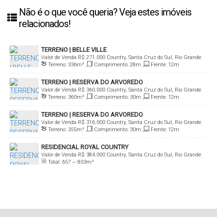
Não é o que você queria? Veja estes imóveis
relacionados!
TERRENO | BELLE VILLE
Valor de Venda
R$
271.000
Country, Santa Cruz do Sul, Rio Grande
Terreno:
336m²
,
Comprimento:
28m
,
Frente:
12m
do Sul, Brasil
TERRENO | RESERVA DO ARVOREDO
Valor de Venda
R$
360.000
Country, Santa Cruz do Sul, Rio Grande
Terreno:
360m²
,
Comprimento:
30m
,
Frente:
12m
do Sul, Brasil
TERRENO | RESERVA DO ARVOREDO
Valor de Venda
R$
316.000
Country, Santa Cruz do Sul, Rio Grande
Terreno:
355m²
,
Comprimento:
30m
,
Frente:
12m
do Sul, Brasil
RESIDENCIAL ROYAL COUNTRY
Valor de Venda
R$
384.000
Country, Santa Cruz do Sul, Rio Grande
Total:
657 ~ 803m²
do Sul, Brasil