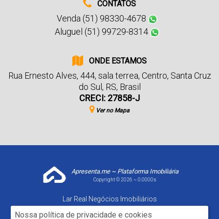
CONTATOS
Venda (51) 98330-4678
Aluguel (51) 99729-8314
ONDE ESTAMOS
Rua Ernesto Alves
,
444
,
sala terrea
,
Centro
,
Santa Cruz
do Sul
,
RS
,
Brasil
CRECI: 27858-J
Ver no Mapa
Apresenta.me ~ Plataforma Imobiliária
Copyright © 2026 ~ 0.0000s
Lar Real Negócios Imobiliários
www.larrealimoveis.com.br
Nossa política de privacidade e cookies