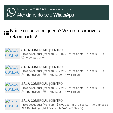
Agora ficou
mais fácil
conversar conosco
Atendimento pelo
WhatsApp
Não é o que você queria? Veja estes imóveis
relacionados!
SALA COMERCIAL | CENTRO
Preço de Aluguel (Mensal)
R$
4.800
Centro, Santa Cruz do Sul, Rio
Privativo:
205m²
Grande do Sul, Brasil
SALA COMERCIAL | CENTRO
Preço de Aluguel (Mensal)
R$
2.250
Centro, Santa Cruz do Sul, Rio
1
Banheiro(s)
,
Privativo:
90m²
,
1
Sala(s)
Grande do Sul, Brasil
SALA COMERCIAL | CENTRO
Preço de Aluguel (Mensal)
R$
2.250
Centro, Santa Cruz do Sul, Rio
1
Banheiro(s)
,
Privativo:
98m²
,
1
Sala(s)
Grande do Sul, Brasil
SALA COMERCIAL | CENTRO
Preço de Aluguel (Mensal)
R$
5.990
Santa Cruz do Sul, Rio Grande do
2
Banheiro(s)
,
Privativo:
145m²
,
1
Sala(s)
Sul, Brasil