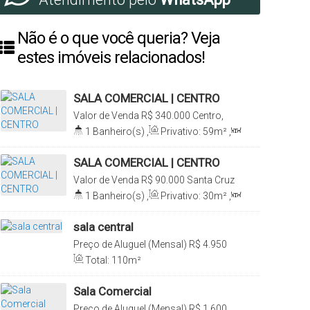
Não é o que você queria? Veja
estes imóveis relacionados!
SALA COMERCIAL | CENTRO
Valor de Venda
R$
340.000
Centro,
Santa Cruz do Sul, Rio Grande do Sul,
1
Banheiro(s)
,
Privativo:
59m²
,
Brasil
1
Sala(s)
,
1
Vaga(s)
SALA COMERCIAL | CENTRO
Valor de Venda
R$
90.000
Santa Cruz
do Sul, Rio Grande do Sul, Brasil
1
Banheiro(s)
,
Privativo:
30m²
,
1
Sala(s)
sala central
Preço de Aluguel (Mensal)
R$
4.950
Centro, Santa Cruz do Sul, Rio Grande
Total:
110m²
do Sul, Brasil
Sala Comercial
Preço de Aluguel (Mensal)
R$
1.600