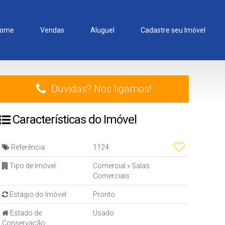
ome
Vendas
Aluguel
Cadastre seu Imóvel
Dúvidas? Nós ligamos!
Características do Imóvel
Referência:
1124
Tipo de Imóvel:
Comercial
»
Salas
Comerciais
Estágio do Imóvel:
Pronto
Estado de
Usado
Conservação: