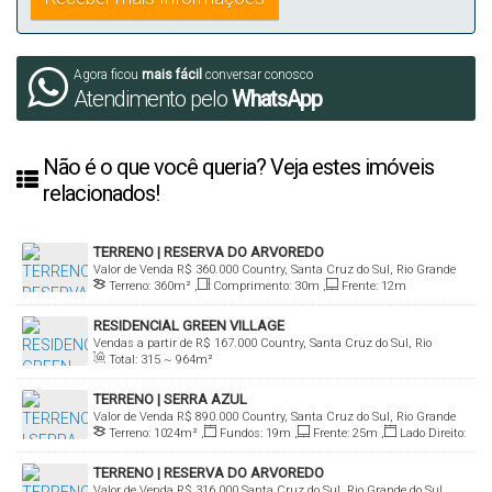
Agora ficou
mais fácil
conversar conosco
Atendimento pelo
WhatsApp
Não é o que você queria? Veja estes imóveis
relacionados!
TERRENO | RESERVA DO ARVOREDO
Valor de Venda
R$
360.000
Country, Santa Cruz do Sul, Rio Grande
Terreno:
360m²
,
Comprimento:
30m
,
Frente:
12m
do Sul, Brasil
RESIDENCIAL GREEN VILLAGE
Vendas a partir de
R$
167.000
Country, Santa Cruz do Sul, Rio
Total:
315 ~ 964m²
Grande do Sul, Brasil
TERRENO | SERRA AZUL
Valor de Venda
R$
890.000
Country, Santa Cruz do Sul, Rio Grande
Terreno:
1024m²
,
Fundos:
19m
,
Frente:
25m
,
Lado Direito:
do Sul, Brasil
60m
,
Lado Esquerdo:
45m
TERRENO | RESERVA DO ARVOREDO
Valor de Venda
R$
316.000
Santa Cruz do Sul, Rio Grande do Sul,