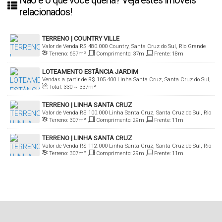
Não é o que você queria? Veja estes imóveis
relacionados!
TERRENO | COUNTRY VILLE
Valor de Venda
R$
480.000
Country, Santa Cruz do Sul, Rio Grande
Terreno:
657m²
,
Comprimento:
37m
,
Frente:
18m
do Sul, Brasil
LOTEAMENTO ESTÂNCIA JARDIM
Vendas a partir de
R$
105.400
Linha Santa Cruz, Santa Cruz do Sul,
Total:
330 ~ 337m²
Rio Grande do Sul, Brasil
TERRENO | LINHA SANTA CRUZ
Valor de Venda
R$
100.000
Linha Santa Cruz, Santa Cruz do Sul, Rio
Terreno:
307m²
,
Comprimento:
29m
,
Frente:
11m
Grande do Sul, Brasil
TERRENO | LINHA SANTA CRUZ
Valor de Venda
R$
112.000
Linha Santa Cruz, Santa Cruz do Sul, Rio
Terreno:
307m²
,
Comprimento:
29m
,
Frente:
11m
Grande do Sul, Brasil