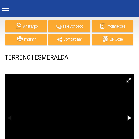
WhatsApp
Fale Conosco
Informações
Imprimir
Compartilhar
QR Code
TERRENO | ESMERALDA