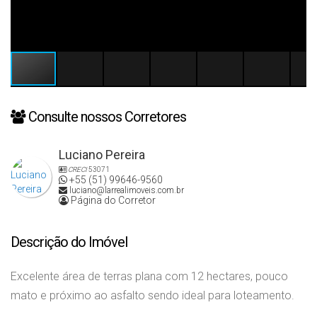
Consulte nossos Corretores
Luciano Pereira
CRECI
53071
+55 (51) 99646-9560
luciano@larrealimoveis.com.br
Página do Corretor
Descrição do Imóvel
Excelente área de terras plana com 12 hectares, pouco
mato e próximo ao asfalto sendo ideal para loteamento.