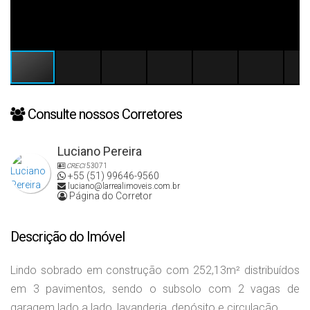
Consulte nossos Corretores
Luciano Pereira
CRECI
53071
+55 (51) 99646-9560
luciano@larrealimoveis.com.br
Página do Corretor
Descrição do Imóvel
Lindo sobrado em construção com 252,13m² distribuídos
em 3 pavimentos, sendo o subsolo com 2 vagas de
garagem lado a lado, lavanderia, depósito e circulação.