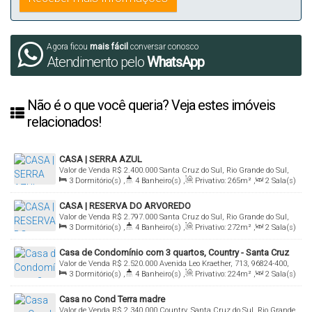
Agora ficou
mais fácil
conversar conosco
Atendimento pelo
WhatsApp
Não é o que você queria? Veja estes imóveis
relacionados!
CASA | SERRA AZUL
Valor de Venda
R$
2.400.000
Santa Cruz do Sul, Rio Grande do Sul,
3
Dormitório(s)
,
4
Banheiro(s)
,
Privativo:
265m²
,
2
Sala(s)
Brasil
,
3
Suíte(s)
,
3
Vaga(s)
,
Terreno:
418m²
,
Comprimento:
CASA | RESERVA DO ARVOREDO
22m
,
Frente:
19m
Valor de Venda
R$
2.797.000
Santa Cruz do Sul, Rio Grande do Sul,
3
Dormitório(s)
,
4
Banheiro(s)
,
Privativo:
272m²
,
2
Sala(s)
Brasil
,
3
Suíte(s)
,
3
Vaga(s)
,
Terreno:
480m²
,
Comprimento:
Casa de Condomínio com 3 quartos, Country - Santa Cruz
32m
,
Frente:
15m
Valor de Venda
R$
2.520.000
Avenida Leo Kraether, 713, 96824-400,
do Sul
3
Dormitório(s)
,
4
Banheiro(s)
,
Privativo:
224m²
,
2
Sala(s)
Country, Santa Cruz do Sul, Rio Grande do Sul, Brasil
,
3
Suíte(s)
,
Total:
420m²
,
2
Vaga(s)
,
Fundos:
14m
,
Casa no Cond Terra madre
Frente:
14m
,
Lado Direito:
30m
,
Lado Esquerdo:
30m
Valor de Venda
R$
2.340.000
Country, Santa Cruz do Sul, Rio Grande