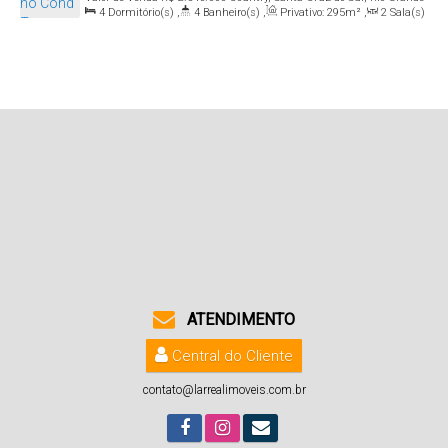
4
Dormitório(s)
,
4
Banheiro(s)
,
Privativo:
295m²
,
2
Sala(s)
do Sul, Brasil
,
3
Suíte(s)
,
Total:
555m²
,
4
Vaga(s)
,
Útil:
295m²
ATENDIMENTO
Central do Cliente
contato@larrealimoveis.com.br