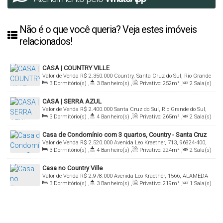
Não é o que você queria? Veja estes imóveis
relacionados!
CASA | COUNTRY VILLE
Valor de Venda
R$
2.350.000
Country, Santa Cruz do Sul, Rio Grande
3
Dormitório(s)
,
3
Banheiro(s)
,
Privativo:
252m²
,
2
Sala(s)
do Sul, Brasil
,
1
Suíte(s)
,
2
Vaga(s)
,
Terreno:
758m²
CASA | SERRA AZUL
Valor de Venda
R$
2.400.000
Santa Cruz do Sul, Rio Grande do Sul,
3
Dormitório(s)
,
4
Banheiro(s)
,
Privativo:
265m²
,
2
Sala(s)
Brasil
,
3
Suíte(s)
,
3
Vaga(s)
,
Terreno:
418m²
,
Comprimento:
Casa de Condomínio com 3 quartos, Country - Santa Cruz
22m
,
Frente:
19m
Valor de Venda
R$
2.520.000
Avenida Leo Kraether, 713, 96824-400,
do Sul
3
Dormitório(s)
,
4
Banheiro(s)
,
Privativo:
224m²
,
2
Sala(s)
Country, Santa Cruz do Sul, Rio Grande do Sul, Brasil
,
3
Suíte(s)
,
Total:
420m²
,
2
Vaga(s)
,
Fundos:
14m
,
Casa no Country Ville
Frente:
14m
,
Lado Direito:
30m
,
Lado Esquerdo:
30m
Valor de Venda
R$
2.978.000
Avenida Leo Kraether, 1566, ALAMEDA
3
Dormitório(s)
,
3
Banheiro(s)
,
Privativo:
219m²
,
1
Sala(s)
DAS ARAUCÁRIASLOTE 02 QUADRA I, 96824-400, Country, Santa
,
1
Suíte(s)
,
2
Vaga(s)
Cruz do Sul, Rio Grande do Sul, Brasil