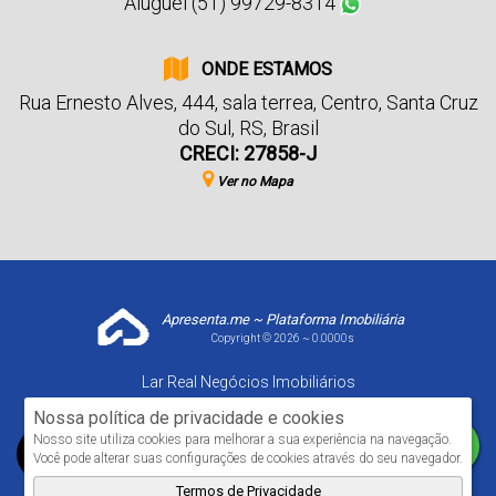
Aluguel (51) 99729-8314
ONDE ESTAMOS
Rua Ernesto Alves
,
444
,
sala terrea
,
Centro
,
Santa Cruz
do Sul
,
RS
,
Brasil
CRECI: 27858-J
Ver no Mapa
Apresenta.me ~ Plataforma Imobiliária
Copyright © 2026 ~ 0.0000s
Lar Real Negócios Imobiliários
www.larrealimoveis.com.br
Nossa política de privacidade e cookies
Nosso site utiliza cookies para melhorar a sua experiência na navegação.
Você pode alterar suas configurações de cookies através do seu navegador.
Termos de Privacidade