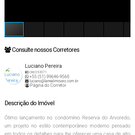
Consulte nossos Corretores
Luciano Pereira
CRECI
53071
+55 (51) 99646-9560
luciano@larrealimoveis.com.br
Página do Corretor
Descrição do Imóvel
Ótimo lançamento no condomínio Reserva do Arvoredo,
um projeto no estilo contemporâneo moderno pensado
em todos os detalhes para lhe oferecer uma casa de alto