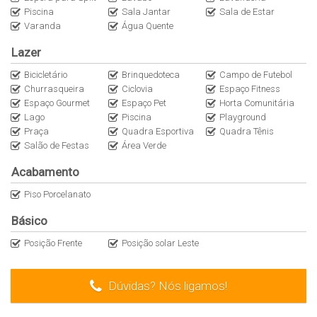
Piscina
Sala Jantar
Sala de Estar
Varanda
Água Quente
Lazer
Bicicletário
Brinquedoteca
Campo de Futebol
Churrasqueira
Ciclovia
Espaço Fitness
Espaço Gourmet
Espaço Pet
Horta Comunitária
Lago
Piscina
Playground
Praça
Quadra Esportiva
Quadra Tênis
Salão de Festas
Área Verde
Acabamento
Piso Porcelanato
Básico
Posição Frente
Posição solar Leste
Dúvidas? Nós ligamos!