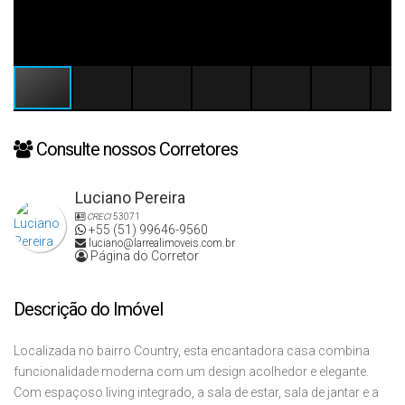
Consulte nossos Corretores
Luciano Pereira
CRECI
53071
+55 (51) 99646-9560
luciano@larrealimoveis.com.br
Página do Corretor
Descrição do Imóvel
Localizada no bairro Country, esta encantadora casa combina
funcionalidade moderna com um design acolhedor e elegante.
Com espaçoso living integrado, a sala de estar, sala de jantar e a