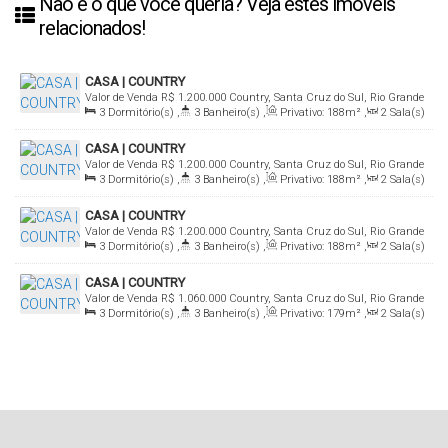
Não é o que você queria? Veja estes imóveis
relacionados!
CASA | COUNTRY
Valor de Venda
R$
1.200.000
Country, Santa Cruz do Sul, Rio Grande
3
Dormitório(s)
,
3
Banheiro(s)
,
Privativo:
188m²
,
2
Sala(s)
do Sul, Brasil
,
1
Suíte(s)
,
2
Vaga(s)
CASA | COUNTRY
Valor de Venda
R$
1.200.000
Country, Santa Cruz do Sul, Rio Grande
3
Dormitório(s)
,
3
Banheiro(s)
,
Privativo:
188m²
,
2
Sala(s)
do Sul, Brasil
,
1
Suíte(s)
,
2
Vaga(s)
CASA | COUNTRY
Valor de Venda
R$
1.200.000
Country, Santa Cruz do Sul, Rio Grande
3
Dormitório(s)
,
3
Banheiro(s)
,
Privativo:
188m²
,
2
Sala(s)
do Sul, Brasil
,
1
Suíte(s)
,
2
Vaga(s)
CASA | COUNTRY
Valor de Venda
R$
1.060.000
Country, Santa Cruz do Sul, Rio Grande
3
Dormitório(s)
,
3
Banheiro(s)
,
Privativo:
179m²
,
2
Sala(s)
do Sul, Brasil
,
1
Suíte(s)
,
2
Vaga(s)
,
Terreno:
476m²
,
Comprimento:
34m
,
Frente:
14m