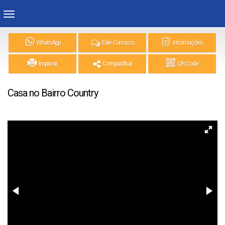
WhatsApp
Fale Conosco
Informações
Imprimir
Compartilhar
QR Code
Casa no Bairro Country