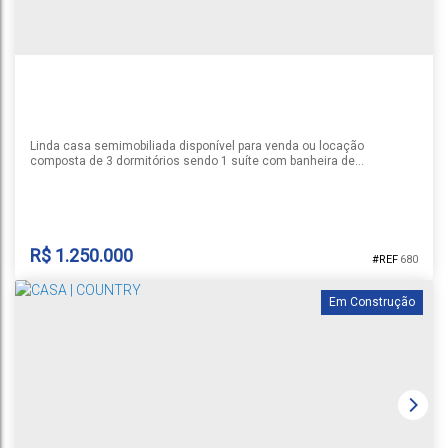
Linda casa semimobiliada disponível para venda ou locação
composta de 3 dormitórios sendo 1 suíte com banheira de
hidromassagem, ampla sala de estar e jantar com lareira, cozinha, 2
banheiros sociais, área de serviço, pátio com piscina e quiosque,
pergolado e garagem para 2 carros lado a lado. Permanecem os
móveis projetados e splits. Consulte-nos sobre a disponibilidade e
as...
R$
1.250.000
680
Em Construção
CASA | SANTO INÁCIO
Santa Cruz do Sul
,
Rio Grande do Sul
,
Brasil