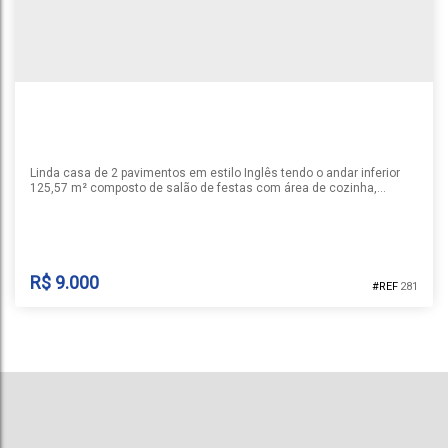
2
3
3
2
299m²
1
Linda casa de 2 pavimentos em estilo Inglês tendo o andar inferior
125,57 m² composto de salão de festas com área de cozinha,
churrasqueira, banheiro social, depósito, hall de serviço, garagem
para 4 carros e pátio com piscina. O piso superior terá 189,16 m²
possuindo hall de entrada, 3 amplos dormitórios sendo 1 suíte
master com closet, sala de estar com lareira, sala de jantar...
R$
9.000
281
CASA | COUNTRY
Country
,
Santa Cruz do Sul
,
Rio Grande do Sul
,
Brasil