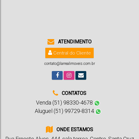
2
3
4
4
1
315m²
555m²
ATENDIMENTO
Central do Cliente
contato@larrealimoveis.com.br
CONTATOS
Venda (51) 98330-4678
Aluguel (51) 99729-8314
ONDE ESTAMOS
Rua Ernesto Alves
,
444
,
sala terrea
,
Centro
,
Santa Cruz