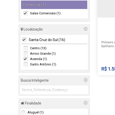
Comercial (1)
Salas Comerciais (1)
Localização
Santa Cruz do Sul (16)
Primeiro 
banheiro 
Centro (13)
no pátio 
Arroio Grande (1)
disponibi
anunciado
Avenida (1)
Santo Antônio (1)
R$
1.5
Busca Inteligente
SALA
Finalidade
Avenid
Sul
,
Bra
Aluguel (1)