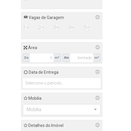
Vagas de Garagem
1+
2+
3+
4+
5+
Área
De
m²
Até
m²
Data de Entrega
Mobilia
Mobília
Detalhes do Imóvel