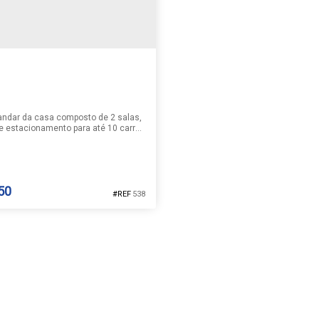
andar da casa composto de 2 salas,
e estacionamento para até 10 carros
dos fundos. Consulte-nos sobre a
lidade e as informações do imóvel
. Valor sujeito a alteração.
50
538
 COMERCIAL | AVENIDA
a
,
Santa Cruz do Sul
,
Rio Grande do
sil