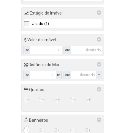
Estágio do Imóvel
2
Usado (1)
Valor do Imóvel
De
Até
Distância do Mar
De
m
Até
m
Quartos
1+
2+
3+
4+
5+
Banheiros
1+
2+
3+
4+
5+