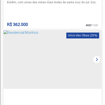
Bonfim, com umas das vistas mais lindas de santa cruz do sul. Esse
imóvel ira te surpreender pelo bom gosto, paisagem e infraestrutura
que o condomínio oferece. Possui 3 dormitórios. Banheiro social.
Sala de estar e jantar integradas. Sacada com churrasqueira e uma
vista encantadora para a catedral e lago dourado. Cozinha e...
R$
362.000
1101
Início das Obras (20%)
APARTAMENTO JARDIM DAS NAÇÕES
Bonfim
,
Santa Cruz do Sul
,
Rio Grande do Sul
,
Brasil
1
3
1
74m²
100m²