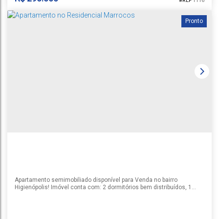
1116
Pronto
APARTAMENTO ARROIO GRANDE
Arroio Grande
,
Santa Cruz do Sul
1
2
1
1
58m²
64m²
Apartamento semimobiliado disponível para Venda no bairro
Higienópolis! Imóvel conta com: 2 dormitórios bem distribuídos, 1
banheiro, Sala de estar e jantar integradas, além de uma sacada
fechada que proporciona mais conforto e aproveitamento do espaço.
A cozinha já possui móveis, garantindo praticidade no dia a dia.
Localizado em uma região privilegiada, próximo à Escola Mauá,...