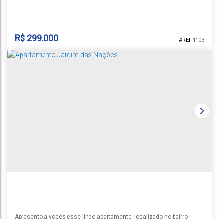
uma região estratégica, próximo à Universidade UNISC, é perfeito para
estudantes, professores ou investidores. O imóvel oferece fácil
acesso a comércios, serviços e transporte, garantindo mais...
R$
299.000
1103
APARTAMENTO RENASCENÇA
Universitário
,
Santa Cruz do Sul
,
Rio Grande do Sul
,
Brasil
10
2
1
1
65m²
84m²
Apresento a vocês esse lindo apartamento, localizado no bairro