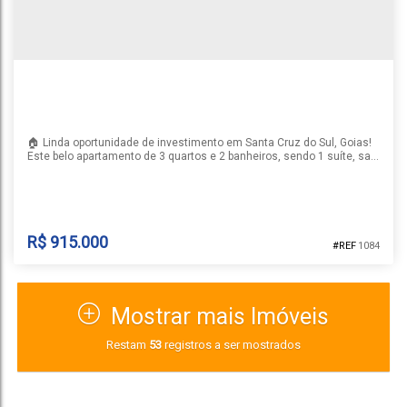
1
2
1
1
57m²
🏠 Linda oportunidade de investimento em Santa Cruz do Sul, Goias!
Este belo apartamento de 3 quartos e 2 banheiros, sendo 1 suíte, sala
e cozinha integrados, semi-mobiliado. Perfeito para quem busca
conforto e sofisticação em um único lugar. Localizado em uma
região tranquila e de fácil acesso, este apartamento é ideal para
quem deseja viver com qualidade de vida e...
R$
915.000
1084
Mostrar mais Imóveis
APARTAMENTO RESIDENCIAL URBAN
Restam
53
registros a ser mostrados
Goias
,
Santa Cruz do Sul