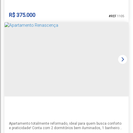
R$
375.000
1105
APARTAMENTO UNIVERSITÁRIO
Universitário
,
Santa Cruz do Sul
,
Rio Grande do Sul
,
Brasil
1
3
2
1
116m²
Apartamento totalmente reformado, ideal para quem busca conforto
e praticidade! Conta com 2 dormitórios bem iluminados, 1 banheiro
Sacada com Churrasqueira Garagem para um carro Localizado em