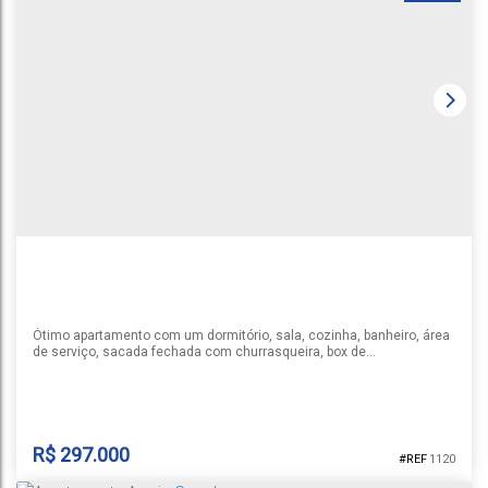
LIFE HUB
Universitário
,
Santa Cruz do Sul
,
Rio Grande do Sul
,
Brasil
1
Ótimo apartamento com um dormitório, sala, cozinha, banheiro, área
de serviço, sacada fechada com churrasqueira, box de
estacionamento, segundo andar, próximo a mercado, padaria,
açougue, restaurante.
R$
297.000
1120