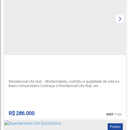
RESIDENCIAL FLORATTA
Avenida Independencia
,
Universitário
,
Santa Cruz do Sul
,
Rio Grande
do Sul
,
Brasil
1
2
2
1
1
Residencial Life Hub – Modernidade, conforto e qualidade de vida no
Bairro Universitário Conheça o Residencial Life Hub, um
empreendimento pensado para quem busca praticidade, bem-estar e
uma excelente localização. Situado no Bairro Universitário, o
condomínio oferece apartamentos de 1, 2 e 3 dormitórios, com
plantas inteligentes que se adaptam aos mais diversos estilos de
vida. Com uma...
R$
286.000
1125
Pronto