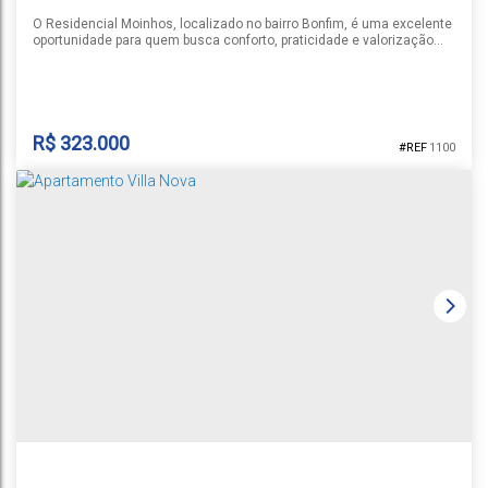
O Residencial Moinhos, localizado no bairro Bonfim, é uma excelente
oportunidade para quem busca conforto, praticidade e valorização
em uma região estratégica. Com um projeto moderno e funcional, o
empreendimento oferece apartamentos de 1 e 2 dormitórios, ideais
tanto para moradia quanto para investimento. As plantas são bem
distribuídas, proporcionando ambientes aconchegantes e...
R$
323.000
1100
RESIDENCIAL MOINHOS
Rua do Moinho
,
N°:
360
,
Santa Cruz do Sul
,
Rio Grande do Sul
,
Brasil
1
1
1
1
47m²