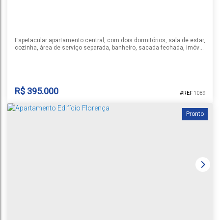
64m²
Espetacular apartamento central, com dois dormitórios, sala de estar,
cozinha, área de serviço separada, banheiro, sacada fechada, imóvel
será vendido semi mobiliado, com todos os móveis planejados.
Estuda receber automóvel na negociação , mediante avaliação.
R$
395.000
1089
Pronto
APARTAMENTO ED. FERNANDO ABOTT
CEP: 96810-072
,
Rua Fernando Abott
,
Santa Cruz do Sul
,
Rio Grande
do Sul
,
Brasil
1
2
1
75 ~ 76m²