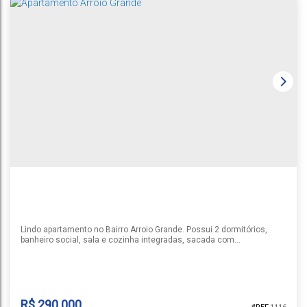
APARTAMENTO UM DORMITÓRIO
Centro
,
Santa Cruz do Sul
,
Rio Grande do Sul
,
Brasil
1
1
1
1
66m²
47m²
Lindo apartamento no Bairro Arroio Grande. Possui 2 dormitórios,
banheiro social, sala e cozinha integradas, sacada com
churrasqueira toda fechada. Imóvel fica com todos os moveis
planejados, mesa, sofá, forno, maquina de lavar, 2 ar condicionados,
vaga de garagem coberta. Me chama e agende sua visita.
R$
290.000