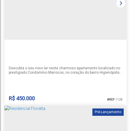
Goias
,
Santa Cruz do Sul
,
Rio Grande do Sul
,
Brasil
1
3
2
1
102m²
1
131m²
Descubra o seu novo lar neste charmoso apartamento localizado no
prestigiado Condomínio Marrocos, no coração do bairro Higienópolis,
em Santa Cruz do Sul. Com 3 dormitórios, sendo 1 suíte, e 2
banheiros, este imóvel semimobiliado oferece o conforto e a
praticidade que você busca para o dia a dia. Seus espaços são
pensados para proporcionar uma experiência de moradia acolhedora
o...
R$
450.000
1128
Pré-Lançamento
APARTAMENTO NO COND MARROCOS