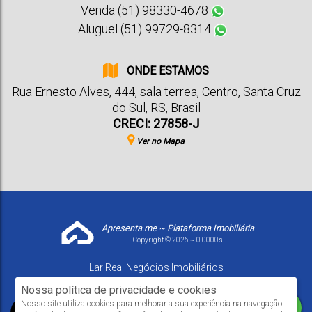
Venda (51) 98330-4678
Aluguel (51) 99729-8314
ONDE ESTAMOS
Rua Ernesto Alves
,
444
,
sala terrea
,
Centro
,
Santa Cruz
do Sul
,
RS
,
Brasil
CRECI: 27858-J
Ver no Mapa
Apresenta.me ~ Plataforma Imobiliária
Copyright © 2026 ~ 0.0000s
Lar Real Negócios Imobiliários
www.larrealimoveis.com.br
Nossa política de privacidade e cookies
Nosso site utiliza cookies para melhorar a sua experiência na navegação.