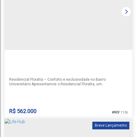
Rua Adolfo Henning
,
N°:
200
,
Apartamento 402 e Box 80
,
Higienópolis
,
Santa Cruz do Sul
,
Rio Grande do Sul
,
Brasil
1
3
2
1
78m²
1
90m²
Residencial Floratta – Conforto e exclusividade no Bairro
Universitário Apresentamos o Residencial Floratta, um
empreendimento moderno e acolhedor localizado em uma das
regiões mais valorizadas da cidade, o Bairro Universitário. Projetado
para oferecer praticidade, conforto e qualidade de vida, o residencial
conta com apenas 40 apartamentos, proporcionando mais
tranquilidade e...
R$
562.000
1126
Breve Lançamento