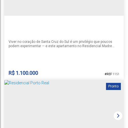
Viver no coração de Santa Cruz do Sul é um privilégio que poucos
podem experimentar — e este apartamento no Residencial Madre
Madalena entrega exatamente isso. Localizado na Rua Marechal
Deodoro, uma das vias mais tradicionais e bem localizadas do
Centro, você estará a poucos passos de tudo o que realmente
importa: comércio vibrante, gastronomia diversificada, serviços
essenciais e a...
R$
1.100.000
1151
Pronto
RESIDENCIAL MADRE MADALENA
Centro
,
Santa Cruz do Sul
,
Rio Grande do Sul
,
Brasil