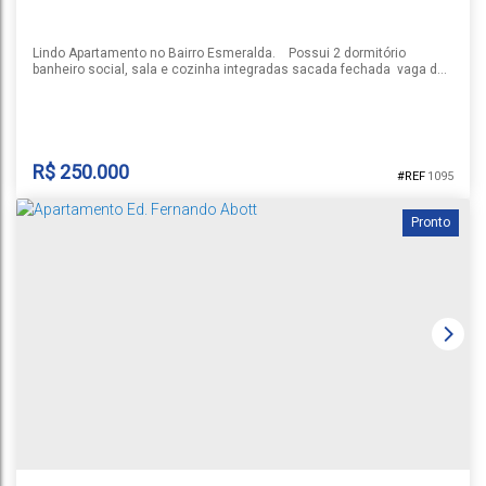
Lindo Apartamento no Bairro Esmeralda. Possui 2 dormitório
banheiro social, sala e cozinha integradas sacada fechada vaga de
garagem. churrasqueira ficam todos os moveis projetado e os 3 ar
condicionado instalados Condomínio conta com Infraestrutura
completa, piscina, playground, salão de festas, portaria 24 horas.
Entre em contato e agende sua visita!
R$
250.000
1095
Pronto
APARTAMENTO VILLA NOVA
Esmeralda
,
Santa Cruz do Sul
,
Rio Grande do Sul
,
Brasil
1
2
1
1