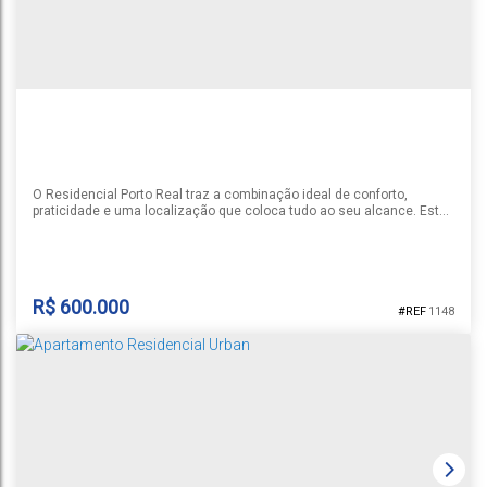
1
3
3
2
1
255m²
O Residencial Porto Real traz a combinação ideal de conforto,
praticidade e uma localização que coloca tudo ao seu alcance. Este
apartamento de 2 dormitórios é a escolha perfeita para quem busca
qualidade de vida no coração de Santa Cruz do Sul, sem abrir mão da
tranquilidade de um lar bem estruturado. Situado na Rua Senador
Pinheiro Machado, uma das vias mais tradicionais e bem...
R$
600.000
1148
RESIDENCIAL PORTO REAL
CEP: 96810-076
,
Rua Senador Pinheiro Machado
,
N°:
114
,
Centro
,
Santa Cruz do Sul
,
Rio Grande do Sul
,
Brasil