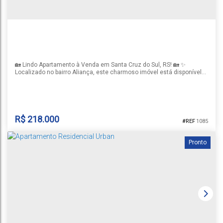
1
2
2
1
1
129m²
96m²
🏡 Lindo Apartamento à Venda em Santa Cruz do Sul, RS! 🏡 ✨
Localizado no bairro Aliança, este charmoso imóvel está disponível
por apenas R$ 218.000,00! ✨ Com 2 dormitórios, 1 banheiro completo,
sala de estar, 1 vaga de garagem. Apartamento é perfeito para quem
busca conforto e praticidade. 🌟 Não perca essa oportunidade única
de adquirir um imóvel residencial de qualidade...
R$
218.000
1085
Pronto
APARTAMENTO BAIRRO ALIANÇA
Aliança
,
Santa Cruz do Sul
,
Rio Grande do Sul