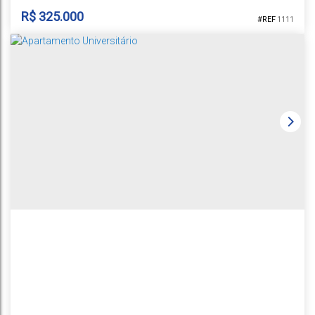
R$
325.000
1111
APARTAMENTO NO RESIDENCIAL MARROCOS
CEP: 96820-760
,
Rua Adolfo Henning
,
N°:
200
,
Bloco B1 Ap 404 e Box
25
,
Higienópolis
,
Santa Cruz do Sul
,
Rio Grande do Sul
,
Brasil
1
2
1
1
58m²