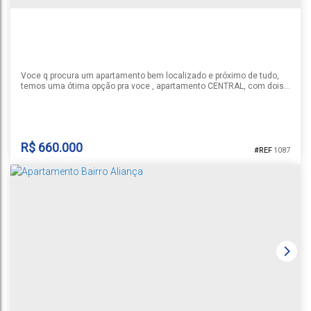
85m²
76m²
Voce q procura um apartamento bem localizado e próximo de tudo,
temos uma ótima opção pra voce , apartamento CENTRAL, com dois
dormitórios, sendo um suíte, sacada gourmet com churrasqueira,
imóvel muito bem decorado, rebaixo em gesso, lareira ecologica e
box de estacionamento para um automóvel. Predio localizado no
centro da cidade, com dois elevadores e gás central. Permanecerão
no...
R$
660.000
1087
APARTAMENTO EDIFÍCIO FLORENÇA
CEP: 96810-100
,
Rua Venâncio Aires
,
N°:
591
,
Apartamento
,
Santa
Cruz do Sul
,
Rio Grande do Sul
,
Brasil