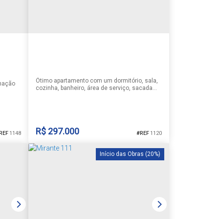
Ótimo apartamento com um dormitório, sala,
inação
cozinha, banheiro, área de serviço, sacada
fechada com churrasqueira, box de
lcance.
estacionamento, segundo andar, próximo a
mercado, padaria, açougue, restaurante.
lidade
Sul, sem
bem
R$
297.000
1148
1120
inheiro
ais e
Início das Obras (20%)
APARTAMENTO UM DORMITÓRIO
ro
Centro
,
Santa Cruz do Sul
,
Rio Grande do Sul
,
uz do Sul
,
Brasil