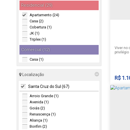
Residencial (29)
Apartamento (24)
Casa (2)
Cobertura (1)
JK (1)
Triplex (1)
Viver no 
Comercial (12)
privilégi
este apa
Casa (1)
Madalena
Garagem (1)
Localiza
das vias 
Loja (3)
do Centro
Localização
R$
1.1
Prédio (2)
tudo o qu
vibrante,
Salas Comerciais (5)
Santa Cruz do Sul (67)
essenciai
Arroio Grande (1)
Avenida (1)
Goiás (2)
Renascença (1)
Centro
Aliança (1)
Brasil
Bonfim (2)