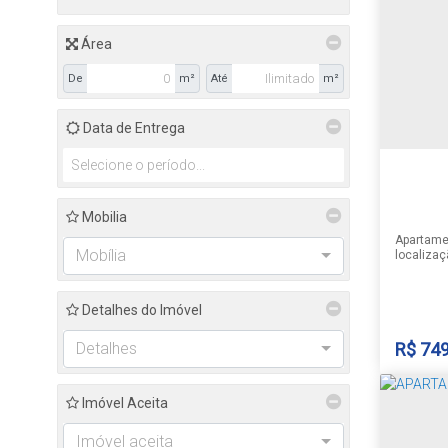
Centro
Área
De
m²
Até
m²
1
Data de Entrega
1
Mobilia
Apartame
Mobília
localizaç
suíte, sa
sala de j
churrasqu
Detalhes do Imóvel
serviço 
Permanec
Consulte-
Detalhes
R$
749
informaçõ
sujeito a 
Imóvel Aceita
APAR
Imóvel aceita