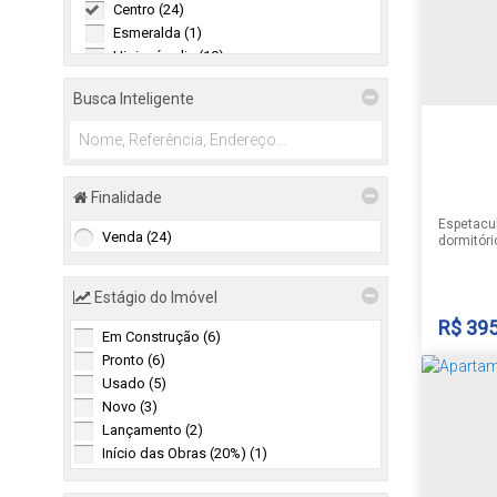
Centro (24)
Esmeralda (1)
Higienópolis (10)
Independência (1)
1
Busca Inteligente
Jardim Europa (3)
Santo Inácio (8)
25
Senai (1)
Universitário (1)
Universitário (10)
Finalidade
Espetacul
Santa Cruz do Sul (2)
Venda (24)
dormitóri
serviço s
Goias (2)
imóvel se
todos os 
Estágio do Imóvel
automóve
avaliação
R$
395
Em Construção (6)
Pronto (6)
Usado (5)
Novo (3)
APAR
Lançamento (2)
ABOT
Início das Obras (20%) (1)