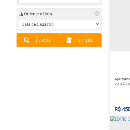
Santa C
Ordenar a Lista
Buscar
Limpar
2
1
Apartame
com 2 dor
estar e j
social, á
Consulte-nos sobre a disponibilidade e as
informaçõ
sujeito a 
R$
450