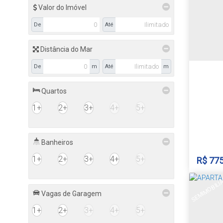
CEP: 96
Cruz do
Valor do Imóvel
De
Até
Distância do Mar
1
De
m
Até
m
85
Quartos
1+
2+
3+
4+
5+
Banheiros
1+
2+
3+
4+
5+
R$
775
SEMIMOBILI
Vagas de Garagem
APAR
1+
2+
3+
4+
5+