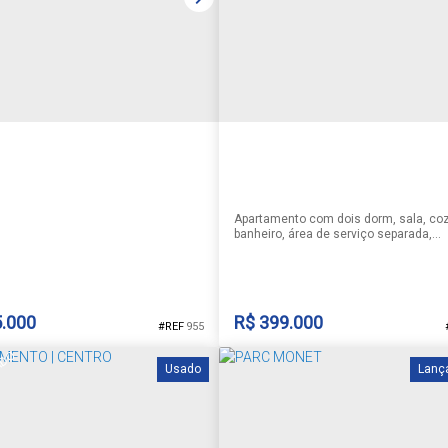
810-072
,
Rua Fernando Abott
,
Santa
 Sul
,
Rio Grande do Sul
,
Brasil
1
1
1
57 
2
1
75 ~ 76m²
64m²
m²
76m²
Apartamento com dois dorm, sala, coz
banheiro, área de serviço separada,
churrasqueira e box coberto de
estacionamento. Imóvel localizado no
terreo do edificio, ideal para quem pro
acessibilidade, situado em uma regiã
excelente , próximo ao shoppping Sant
.000
R$
399.000
955
ADO
Usado
Lanç
TAMENTO | CENTRO
APARTAMENTO