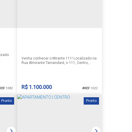
1
1
1
1
66m²
81m²
47m²
lizado
Venha conhecer o Mirante 111! Localizado na
Rua Almirante Tamandaré, n 111, Centro,
Santa Cruz do Sul, RS. Com apartamentos
para
modernos e espaçosos, cada unidade conta
rto e
com 3 suítes, salas de estar, jantar e cozinha
integradas, lavabo. São apenas 2
apartamentos por andar, garantindo assim
za um
R$
1.100.000
1082
1022
maior privacidade. Além disso, você ainda
tem a opção de escolher entre apartamentos
com 3 suítes 2...
Pronto
Pronto
MIRANTE 111
CEP: 96825-140
,
Rua Almirante Tamandaré
,
N°:
111
,
Centro
,
Santa Cruz do Sul
,
Rio