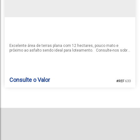
Excelente área de terras plana com 12 hectares, pouco mato e
próximo ao asfalto sendo ideal para loteamento. Consulte-nos sobre
a disponibilidade e as informações do imóvel anunciado. Valor
sujeito a alteração.
Consulte o Valor
633
ÁREA DE TERRA | LINHA SANTA CRUZ
Santa Cruz do Sul
,
Rio Grande do Sul
,
Brasil