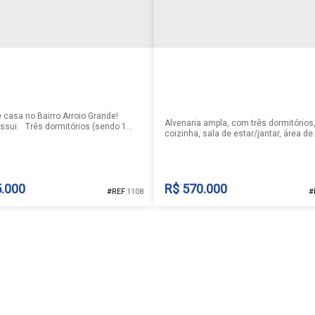
 casa no Bairro Arroio Grande!
Alvenaria ampla, com três dormitórios
itórios (sendo 1
coizinha, sala de estar/jantar, área de
anheiro social. Cozinha projetada.
serviço, garagem fechada, piscina, qu
nchegante. Garagem fechada com
terreno todo murado e gradeado. Estu
eira. Amplo pátio nos fundos com
receber terreno até R$ 150.000,00 ou
Ficou interessado? Me
apartamento , sob avaliação...
gende sua visita!
.000
R$
570.000
1108
 ARROIO GRANDE
ALVENARIA BAIRRO ARROIO
GRANDE
Grande
,
Santa Cruz do Sul
,
Rio Grande
Brasil
Arroio Grande
,
Santa Cruz do Sul
,
R
do Sul
,
Brasil