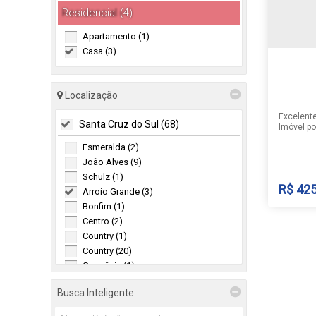
Residencial (4)
Apartamento (1)
Casa (3)
Localização
Excelente
Santa Cruz do Sul (68)
Imóvel possui: Três dorm
suíte). B
Esmeralda (2)
Sala aco
churrasqu
João Alves (9)
piscina Placa solar 
Schulz (1)
chama e a
R$
425
Arroio Grande (3)
Bonfim (1)
Centro (2)
Country (1)
CASA
Country (20)
Germânia (1)
Goiás (2)
Arroio 
Busca Inteligente
Jardim Europa (7)
do Sul
,
Linha Santa Cruz (3)