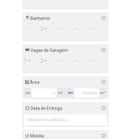
Banheiros
1+
2+
3+
4+
5+
Vagas de Garagem
1+
2+
3+
4+
5+
Área
De
m²
Até
m²
Data de Entrega
Mobilia