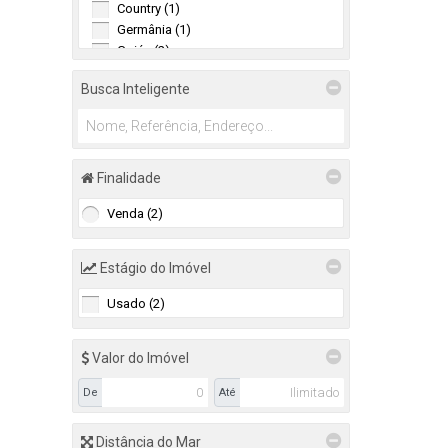
Country (1)
Germânia (1)
Goiás (2)
Jardim Europa (7)
16
Busca Inteligente
Linha Santa Cruz (3)
Renascença (4)
39
Santo Antônio (1)
Santo Inácio (6)
Senai (1)
Finalidade
Universitário (4)
Venda (2)
(9)
João Alves (9)
Estágio do Imóvel
Usado (2)
Valor do Imóvel
De
Até
Distância do Mar