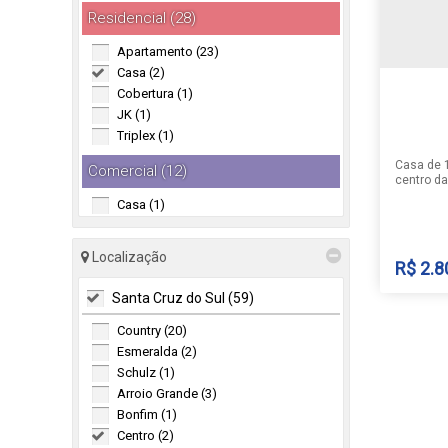
Residencial (28)
Apartamento (23)
Casa (2)
Cobertura (1)
JK (1)
Triplex (1)
Casa de 
Comercial (12)
centro da
comerciais. Consulte-n
Casa (1)
disponibi
Garagem (1)
anunciado
Loja (3)
Localização
R$
2.8
Prédio (2)
Salas Comerciais (5)
Santa Cruz do Sul (59)
Country (20)
Esmeralda (2)
CASA 
Schulz (1)
Arroio Grande (3)
Centro
Bonfim (1)
Brasil
Centro (2)