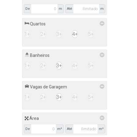
De
m
Até
m
Quartos
1+
2+
3+
4+
5+
Banheiros
1+
2+
3+
4+
5+
Vagas de Garagem
1+
2+
3+
4+
5+
Área
De
m²
Até
m²