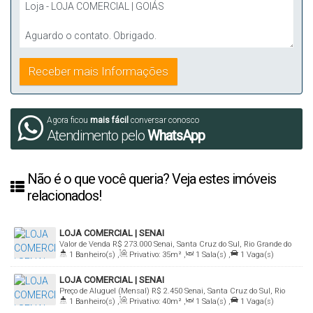
Agora ficou
mais fácil
conversar conosco
Atendimento pelo
WhatsApp
Não é o que você queria? Veja estes imóveis
relacionados!
LOJA COMERCIAL | SENAI
Valor de Venda
R$
273.000
Senai, Santa Cruz do Sul, Rio Grande do
1
Banheiro(s)
,
Privativo:
35m²
,
1
Sala(s)
,
1
Vaga(s)
Sul, Brasil
LOJA COMERCIAL | SENAI
Preço de Aluguel (Mensal)
R$
2.450
Senai, Santa Cruz do Sul, Rio
1
Banheiro(s)
,
Privativo:
40m²
,
1
Sala(s)
,
1
Vaga(s)
Grande do Sul, Brasil