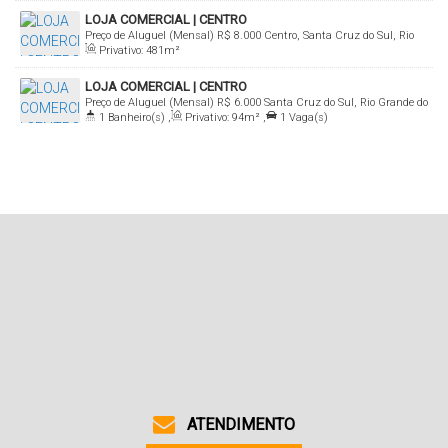
LOJA COMERCIAL | CENTRO
Preço de Aluguel (Mensal)
R$
8.000
Centro, Santa Cruz do Sul, Rio
Privativo:
481m²
Grande do Sul, Brasil
LOJA COMERCIAL | CENTRO
Preço de Aluguel (Mensal)
R$
6.000
Santa Cruz do Sul, Rio Grande do
1
Banheiro(s)
,
Privativo:
94m²
,
1
Vaga(s)
Sul, Brasil
ATENDIMENTO