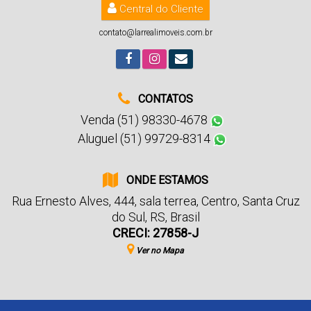
Central do Cliente
contato@larrealimoveis.com.br
CONTATOS
Venda (51) 98330-4678
Aluguel (51) 99729-8314
ONDE ESTAMOS
Rua Ernesto Alves
,
444
,
sala terrea
,
Centro
,
Santa Cruz
do Sul
,
RS
,
Brasil
CRECI: 27858-J
Ver no Mapa