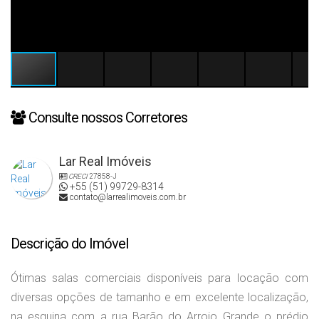
Consulte nossos Corretores
Lar Real Imóveis
CRECI
27858-J
+55 (51) 99729-8314
contato@larrealimoveis.com.br
Descrição do Imóvel
Ótimas salas comerciais disponíveis para locação com
diversas opções de tamanho e em excelente localização,
na esquina com a rua Barão do Arroio Grande o prédio