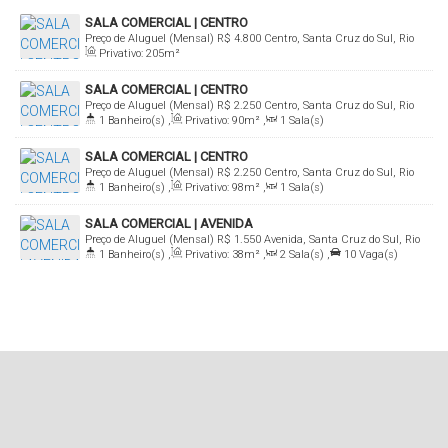
SALA COMERCIAL | CENTRO
Preço de Aluguel (Mensal)
R$
4.800
Centro, Santa Cruz do Sul, Rio
Privativo:
205m²
Grande do Sul, Brasil
SALA COMERCIAL | CENTRO
Preço de Aluguel (Mensal)
R$
2.250
Centro, Santa Cruz do Sul, Rio
1
Banheiro(s)
,
Privativo:
90m²
,
1
Sala(s)
Grande do Sul, Brasil
SALA COMERCIAL | CENTRO
Preço de Aluguel (Mensal)
R$
2.250
Centro, Santa Cruz do Sul, Rio
1
Banheiro(s)
,
Privativo:
98m²
,
1
Sala(s)
Grande do Sul, Brasil
SALA COMERCIAL | AVENIDA
Preço de Aluguel (Mensal)
R$
1.550
Avenida, Santa Cruz do Sul, Rio
1
Banheiro(s)
,
Privativo:
38m²
,
2
Sala(s)
,
10
Vaga(s)
Grande do Sul, Brasil