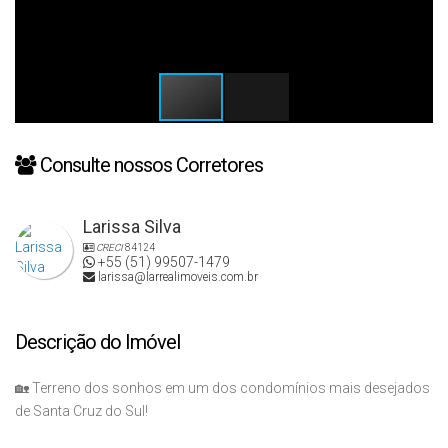
Consulte nossos Corretores
Larissa Silva
CRECI
84124
+55 (51) 99507-1479
larissa@larrealimoveis.com.br
Descrição do Imóvel
🏡 Terreno dos sonhos em um dos condomínios mais desejados
de Santa Cruz do Sul!