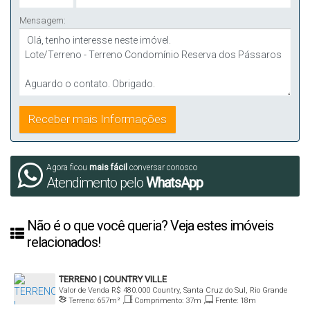
Mensagem:
Agora ficou
mais fácil
conversar conosco
Atendimento pelo
WhatsApp
Não é o que você queria? Veja estes imóveis
relacionados!
TERRENO | COUNTRY VILLE
Valor de Venda
R$
480.000
Country, Santa Cruz do Sul, Rio Grande
Terreno:
657m²
,
Comprimento:
37m
,
Frente:
18m
do Sul, Brasil