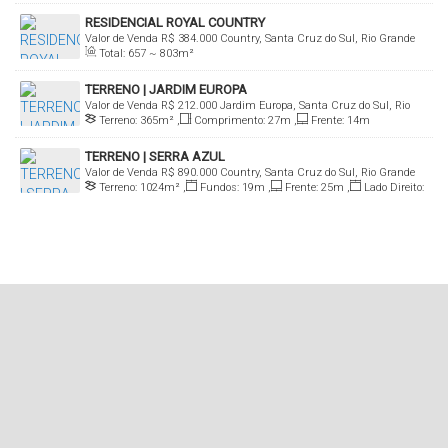
RESIDENCIAL ROYAL COUNTRY
Valor de Venda
R$
384.000
Country, Santa Cruz do Sul, Rio Grande
Total:
657 ~ 803m²
do Sul, Brasil
TERRENO | JARDIM EUROPA
Valor de Venda
R$
212.000
Jardim Europa, Santa Cruz do Sul, Rio
Terreno:
365m²
,
Comprimento:
27m
,
Frente:
14m
Grande do Sul, Brasil
TERRENO | SERRA AZUL
Valor de Venda
R$
890.000
Country, Santa Cruz do Sul, Rio Grande
Terreno:
1024m²
,
Fundos:
19m
,
Frente:
25m
,
Lado Direito:
do Sul, Brasil
60m
,
Lado Esquerdo:
45m