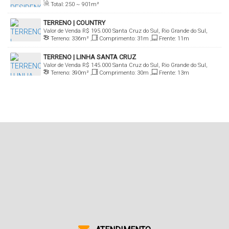
Total:
250 ~ 901m²
Grande do Sul, Brasil
TERRENO | COUNTRY
Valor de Venda
R$
195.000
Santa Cruz do Sul, Rio Grande do Sul,
Terreno:
336m²
,
Comprimento:
31m
,
Frente:
11m
Brasil
TERRENO | LINHA SANTA CRUZ
Valor de Venda
R$
145.000
Santa Cruz do Sul, Rio Grande do Sul,
Terreno:
390m²
,
Comprimento:
30m
,
Frente:
13m
Brasil