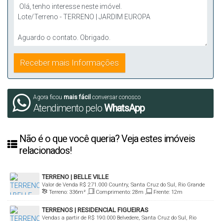
Agora ficou
mais fácil
conversar conosco
Atendimento pelo
WhatsApp
Não é o que você queria? Veja estes imóveis
relacionados!
TERRENO | BELLE VILLE
Valor de Venda
R$
271.000
Country, Santa Cruz do Sul, Rio Grande
Terreno:
336m²
,
Comprimento:
28m
,
Frente:
12m
do Sul, Brasil
TERRENOS | RESIDENCIAL FIGUEIRAS
Vendas a partir de
R$
190.000
Belvedere, Santa Cruz do Sul, Rio