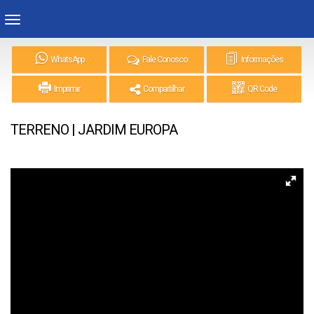
WhatsApp
Fale Conosco
Informações
Imprimir
Compartilhar
QR Code
TERRENO | JARDIM EUROPA