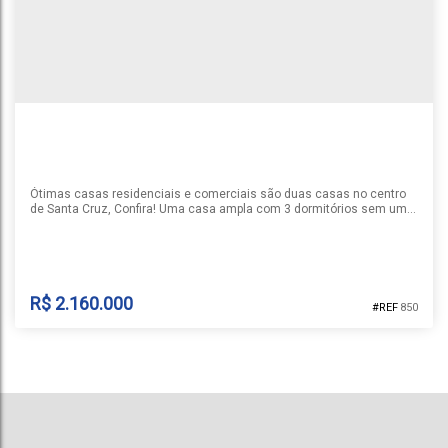
Ótimas casas residenciais e comerciais são duas casas no centro
de Santa Cruz, Confira! Uma casa ampla com 3 dormitórios sem um
deles suíte com closet, duas cozinhas, salão de festas, quiosque,
amplo pátio com piscina, espaço goumert,sacada na frente e fundos..
A outra casa fica ao lado com dois dormitórios, sala de estar cozinha
e banheiro. agende sua visita e venha conhecer.
R$
2.160.000
850
CASA PRÓXIMO AO CENTRO
Bonfim
,
Santa Cruz do Sul
,
Rio Grande do Sul
,
Brasil