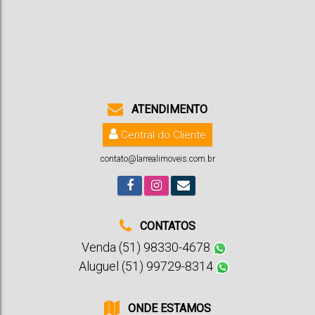
2
3
6
4
1
564m²
1023m²
10m
ATENDIMENTO
21m
47m
55m
Central do Cliente
contato@larrealimoveis.com.br
CONTATOS
Venda (51) 98330-4678
Aluguel (51) 99729-8314
ONDE ESTAMOS